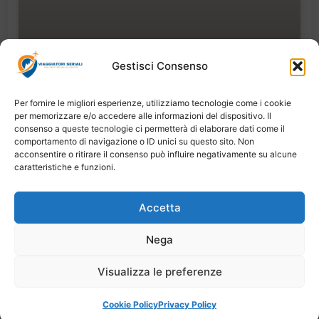
Gestisci Consenso
Per fornire le migliori esperienze, utilizziamo tecnologie come i cookie
Incenso: ho scoperto la storia dietro il
per memorizzare e/o accedere alle informazioni del dispositivo. Il
tradizionale aroma natalizio durante un
consenso a queste tecnologie ci permetterà di elaborare dati come il
viaggio in Oman
comportamento di navigazione o ID unici su questo sito. Non
acconsentire o ritirare il consenso può influire negativamente su alcune
Dicembre 30, 2024
caratteristiche e funzioni.
Accetta
Nega
Copyright © 2026 Viaggiatori Seriali | Powered by
Digiweb
Visualizza le preferenze
Cookie Policy
Privacy Policy