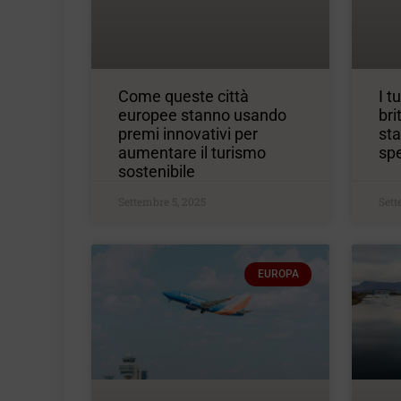
Come queste città
I t
europee stanno usando
bri
premi innovativi per
st
aumentare il turismo
sp
sostenibile
Settembre 5, 2025
Sett
EUROPA