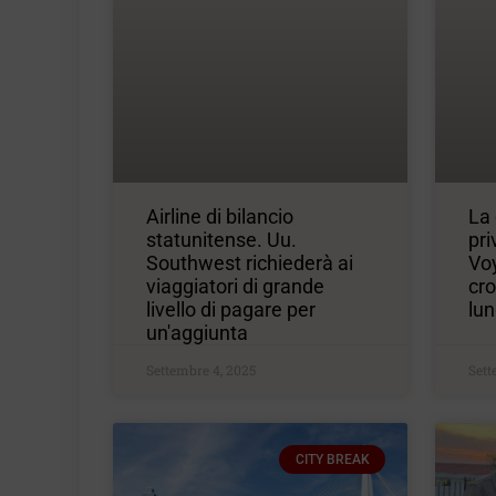
Airline di bilancio
La 
statunitense. Uu.
pri
Southwest richiederà ai
Voy
viaggiatori di grande
cro
livello di pagare per
lu
un'aggiunta
Settembre 4, 2025
Sett
CITY BREAK