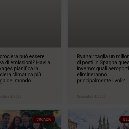
crociera può essere
Ryanair taglia un milio
va di emissioni? Havila
di posti in Spagna que
ages pianifica la
inverno: quali aeroporti
ciera climatica più
elimineranno
nga del mondo
principalmente i voli?
embre 4, 2025
Settembre 4, 2025
CROAZIA
BE