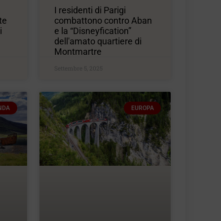
I residenti di Parigi
te
combattono contro Aban
i
e la “Disneyfication”
dell'amato quartiere di
Montmartre
Settembre 5, 2025
NDA
EUROPA