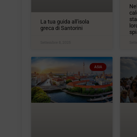
Nel
cal
st
La tua guida all'isola
lor
greca di Santorini
sp
Settembre 8, 2025
Sett
ASIA