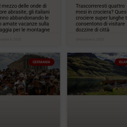
 mezzo delle onde di
Trascorreresti quattro
ore abrasite, gli italiani
mesi in crociera? Ques
anno abbandonando le
crociere super lunghe t
o amate vacanze sulla
consentono di visitare
iaggia per le montagne
dozzine di città
embre 6, 2025
Settembre 6, 2025
GERMANIA
ISLA