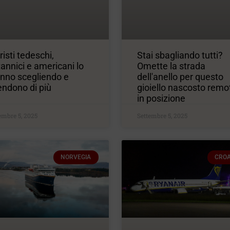
uristi tedeschi,
Stai sbagliando tutti?
tannici e americani lo
Omette la strada
anno scegliendo e
dell'anello per questo
endono di più
gioiello nascosto remo
in posizione
embre 5, 2025
Settembre 5, 2025
NORVEGIA
CROA