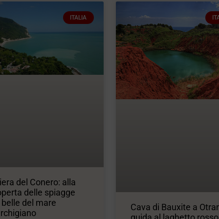
ITALIA
IT
iera del Conero: alla
perta delle spiagge
 belle del mare
Cava di Bauxite a Otran
rchigiano
guida al laghetto rosso