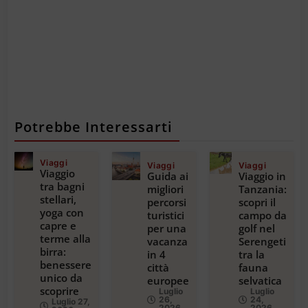
Potrebbe Interessarti
Viaggi
Viaggi
Viaggi
Viaggio
Guida ai
Viaggio in
tra bagni
migliori
Tanzania:
stellari,
percorsi
scopri il
yoga con
turistici
campo da
capre e
per una
golf nel
terme alla
vacanza
Serengeti
birra:
in 4
tra la
benessere
città
fauna
unico da
europee
selvatica
scoprire
Luglio
Luglio
26,
24,
Luglio 27,
2026
2026