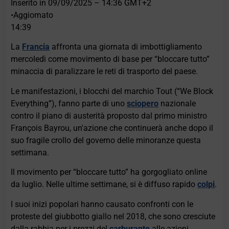
Inserito in
09/09/2025 – 14:36 ​​GMT+2
•
Aggiornato
14:39
La
Francia
affronta una giornata di imbottigliamento
mercoledì come movimento di base per “bloccare tutto”
minaccia di paralizzare le reti di trasporto del paese.
Le manifestazioni, i blocchi del marchio Tout (“We Block
Everything”), fanno parte di uno
sciopero
nazionale
contro il piano di austerità proposto dal primo ministro
François Bayrou, un'azione che continuerà anche dopo il
suo fragile crollo del governo delle minoranze questa
settimana.
Il movimento per “bloccare tutto” ha gorgogliato online
da luglio. Nelle ultime settimane, si è diffuso rapido
colpi
.
I suoi inizi popolari hanno causato confronti con le
proteste del giubbotto giallo nel 2018, che sono cresciute
dalla rabbia per i prezzi del
carburante
alle azioni