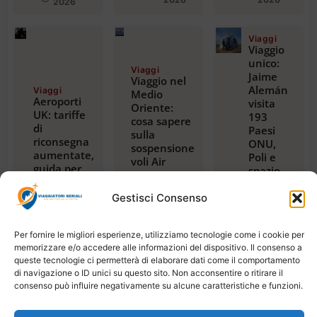
2026
Viaggi
Viaggio
unico:
Viaggi
Jaime
Viaggio nel
Alemán
Viaggi
Medio
Aeroporti
visita
Oriente:
UK: tariffe
193
cosa sapere
di
Paesi
sulla
riconsegna
ONU,
sospensione
aumentate,
Poli e
voli Air
guida per
spazio,
France per
viaggiatori
con
Riyadh,
2024
guida
Gestisci Consenso
Dubai e
Luglio 23,
alla
Beirut
2026
magica
Luglio 22,
Per fornire le migliori esperienze, utilizziamo tecnologie come i cookie per
2026
Tanzania
memorizzare e/o accedere alle informazioni del dispositivo. Il consenso a
Luglio
21,
queste tecnologie ci permetterà di elaborare dati come il comportamento
2026
di navigazione o ID unici su questo sito. Non acconsentire o ritirare il
consenso può influire negativamente su alcune caratteristiche e funzioni.