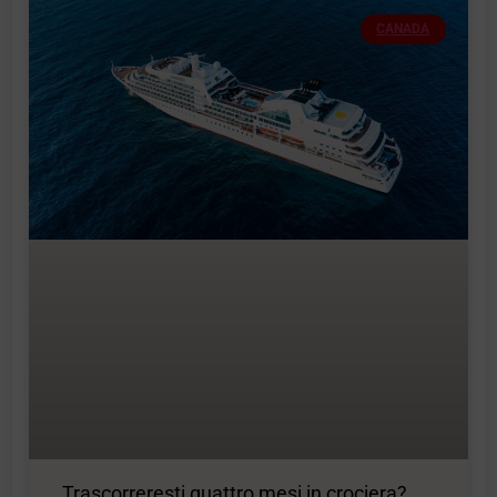
CANADA
Trascorreresti quattro mesi in crociera?