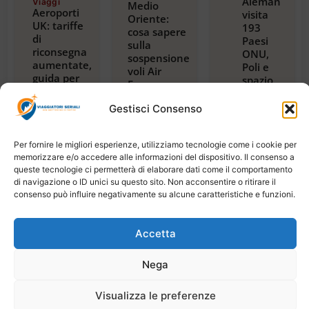
Alemán
Viaggi
Medio
Aeroporti
visita
Oriente:
UK: tariffe
193
cosa sapere
di
Paesi
sulla
riconsegna
ONU,
sospensione
aumentate,
Poli e
voli Air
guida per
spazio,
France per
viaggiatori
con
Riyadh,
2024
guida
Gestisci Consenso
Dubai e
Luglio 23,
alla
Beirut
2026
magica
Luglio 22,
2026
Tanzania
Per fornire le migliori esperienze, utilizziamo tecnologie come i cookie per
Luglio
memorizzare e/o accedere alle informazioni del dispositivo. Il consenso a
21,
queste tecnologie ci permetterà di elaborare dati come il comportamento
2026
di navigazione o ID unici su questo sito. Non acconsentire o ritirare il
consenso può influire negativamente su alcune caratteristiche e funzioni.
Accetta
Copyright © 2026 Viaggiatori Seriali | Powered by
Nega
Digiweb
Visualizza le preferenze