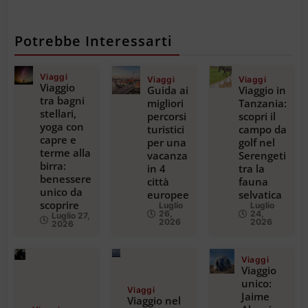
Potrebbe Interessarti
Viaggi
Viaggi
Viaggi
Viaggio
Guida ai
Viaggio in
tra bagni
migliori
Tanzania:
stellari,
percorsi
scopri il
yoga con
turistici
campo da
capre e
per una
golf nel
terme alla
vacanza
Serengeti
birra:
in 4
tra la
benessere
città
fauna
unico da
europee
selvatica
scoprire
Luglio
Luglio
26,
24,
Luglio 27,
2026
2026
2026
Viaggi
Viaggio
unico:
Viaggi
Jaime
Viaggio nel