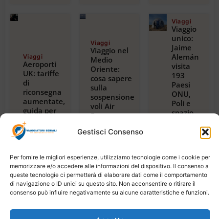
Viaggi
Viaggio
unico:
Viaggi
Jaime
Viaggio nel
Alemán
Viaggi
Medio
Aeroporti
visita
Oriente:
UK: tariffe
193
cosa sapere
di
Paesi
sulla
riconsegna
ONU,
sospensione
aumentate,
Poli e
voli Air
guida per
spazio,
France per
viaggiatori
con
Riyadh,
2024
guida
Gestisci Consenso
Dubai e
Luglio 23,
alla
Beirut
2026
magica
Luglio 22,
2026
Per fornire le migliori esperienze, utilizziamo tecnologie come i cookie per
Tanzania
memorizzare e/o accedere alle informazioni del dispositivo. Il consenso a
Luglio
21,
queste tecnologie ci permetterà di elaborare dati come il comportamento
2026
di navigazione o ID unici su questo sito. Non acconsentire o ritirare il
consenso può influire negativamente su alcune caratteristiche e funzioni.