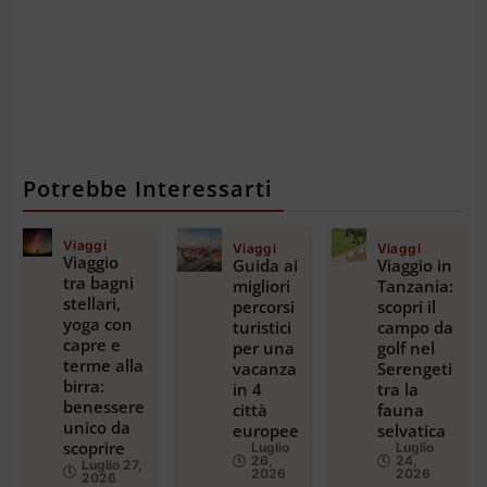
Potrebbe Interessarti
Viaggi
Viaggi
Viaggi
Viaggio
Guida ai
Viaggio in
tra bagni
migliori
Tanzania:
stellari,
percorsi
scopri il
yoga con
turistici
campo da
capre e
per una
golf nel
terme alla
vacanza
Serengeti
birra:
in 4
tra la
benessere
città
fauna
unico da
europee
selvatica
scoprire
Luglio
Luglio
26,
24,
Luglio 27,
2026
2026
2026