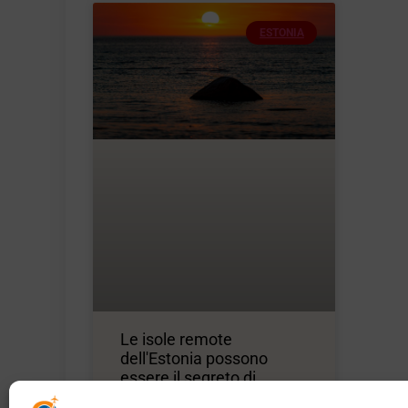
ESTONIA
Le isole remote
dell'Estonia possono
essere il segreto di
viaggio più noto in