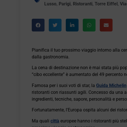
Lusso
,
Parigi
,
Ristoranti
,
Torre Eiffel
,
Via
Pianifica il tuo prossimo viaggio intorno alla 
dalla gastronomia.
La cena di destinazione non è mai stata più popo
“cibo eccellente” è aumentato del 49 percento n
Famosa per i suoi voti di star, la
Guida Michelin
ristoranti con riassunti agili. Concesso da una a
ingredienti, tecniche, sapore, personalità e pers
Fortunatamente, l'Europa ospita alcuni dei risto
Ma quali
città
europee hanno i ristoranti più stel