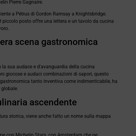
elin Pierre Gagnaire.
liente a Pétrus di Gordon Ramsay a Knightsbridge.
l piccolo posto offre una lettera e un tavolo da cucina
voro.
spera scena gastronomica
 la sua audace e d'avanguardia della cucina
oni giocose e audaci combinazioni di sapori, questo
za gastronomica tanto inventiva come indimenticabile, ha
 globale.
ulinaria ascendente
ettura storica, viene anche fatto un nome sulla mappa
me con Michelin Stars, con Amsterdam che ne