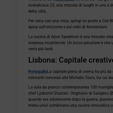
rivendicava 23, una miscela di luoghi in una e 
della città.
Per cena con una vista, spingi un posto a Ciel Bl
epica sull'orizzonte e sul cielo di Amsterdam.
La cucina di Arjan Speelman è una miscela creati
sorpresa incantevole. Un tocco peculiare è che u
verrà più tardi.
Lisbona: Capitale creativ
Portogallo
La capitale piena di crema ha più da o
ristoranti concessi alle Michelin Stars, tra cui du
La sala da pranzo contemporanea 100 maniglie 
chef Ljubomir Stanisic. Originario di Sarajevo (
quando era adolescente dopo la guerra, guarendo 
menu unici combinano una cucina innovativa con