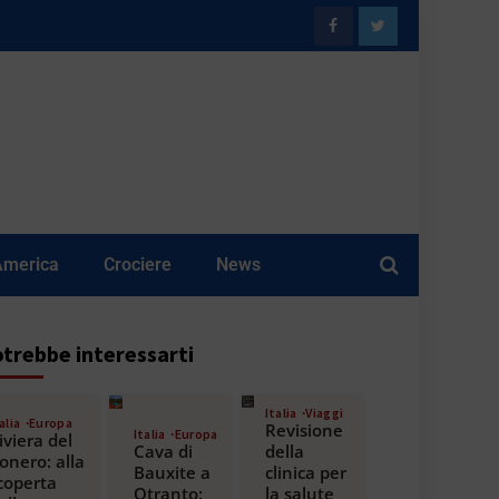
America
Crociere
News
trebbe interessarti
Italia
Viaggi
alia
Europa
Revisione
Italia
Europa
iviera del
Cava di
della
onero: alla
Bauxite a
clinica per
coperta
Otranto:
la salute