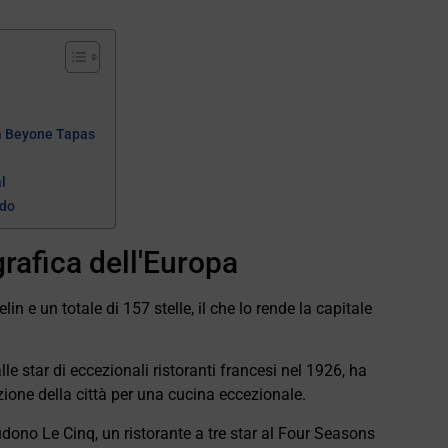
ca Beyone Tapas
l
ndo
grafica dell'Europa
in e un totale di 157 stelle, il che lo rende la capitale
le star di eccezionali ristoranti francesi nel 1926, ha
zione della città per una cucina eccezionale.
udono Le Cinq, un ristorante a tre star al Four Seasons