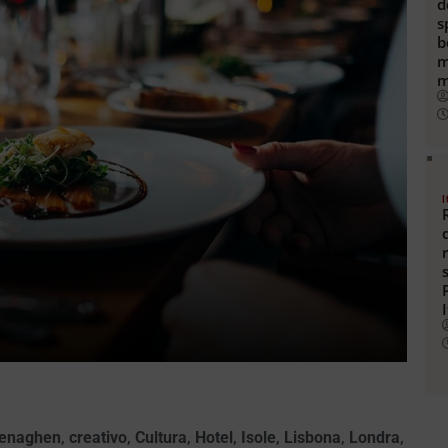
d
s
b
m
m
I
enaghen
,
creativo
,
Cultura
,
Hotel
,
Isole
,
Lisbona
,
Londra
,