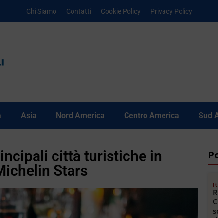
Chi Siamo
Contatti
Cookie Policy
Privacy Policy
a
Asia
Nord America
Centro America
Sud 
ncipali città turistiche in
Po
Michelin Stars
It
R
C
s