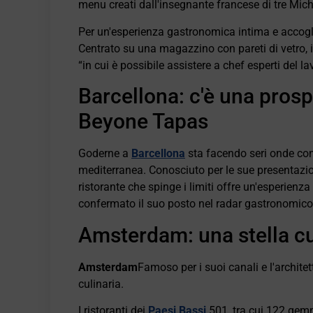
menu creati dall'insegnante francese di tre Mich
Per un'esperienza gastronomica intima e accog
Centrato su una magazzino con pareti di vetro, i
“in cui è possibile assistere a chef esperti del la
Barcellona: c'è una pro
Beyone Tapas
Goderne a
Barcellona
sta facendo seri onde con
mediterranea. Conosciuto per le sue presentazi
ristorante che spinge i limiti offre un'esperien
confermato il suo posto nel radar gastronomico
Amsterdam: una stella c
Amsterdam
Famoso per i suoi canali e l'archit
culinaria.
I ristoranti dei
Paesi Bassi
501, tra cui 122 gem