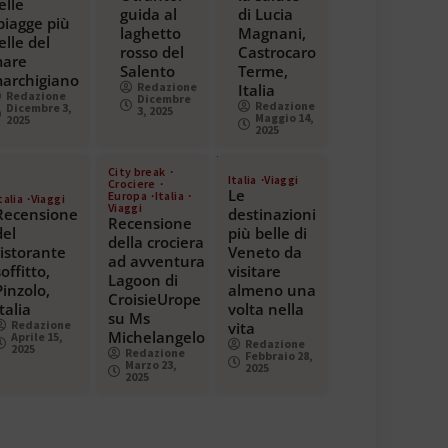
elle
guida al
di Lucia
piagge più
laghetto
Magnani,
elle del
rosso del
Castrocaro
are
Salento
Terme,
archigiano
Redazione
Italia
Redazione
Dicembre
Redazione
Dicembre 3,
3, 2025
Maggio 14,
2025
2025
City break
Italia
Viaggi
Crociere
Le
Europa
Italia
talia
Viaggi
Viaggi
Recensione
destinazioni
Recensione
del
più belle di
della crociera
ristorante
Veneto da
ad avventura
soffitto,
visitare
Lagoon di
Pinzolo,
almeno una
CroisieUrope
Italia
volta nella
su Ms
Redazione
vita
Michelangelo
Aprile 15,
Redazione
2025
Redazione
Febbraio 28,
Marzo 23,
2025
2025