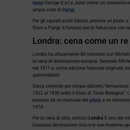
Hotel
George V, e Le Jules Verne, un ristorante
ampie viste di
Parigi
.
Per gli squisiti piatti italiani, prenota un posto 
Stars a Parigi: è famoso per la fettuccina con tar
Londra: cena come un re
Londra ha attualmente 80 ristoranti con Michelin 
la cena di destinazione europea. Secondo Micheli
nel 1911 e, come edizione francese originale, in
automobilisti.
Stava correndo per cinque edizioni, fermandosi 
1922 al 1930 sotto il titolo di “Gran Bretagna”
passata da un manuale del
pilota
a un ristorant
1974.
Per la cena di stile, schizzo
Londra
È uno dei ris
lussuosa decorazione rosa e le sue moderne ope