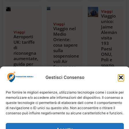
Viaggi
Viaggio
unico:
Viaggi
Jaime
Viaggio nel
Alemán
Viaggi
Medio
Aeroporti
visita
Oriente:
UK: tariffe
193
cosa sapere
di
Paesi
sulla
riconsegna
ONU,
sospensione
aumentate,
Poli e
voli Air
guida per
spazio,
France per
viaggiatori
con
Riyadh,
2024
guida
Gestisci Consenso
Dubai e
Luglio 23,
alla
Beirut
2026
magica
Luglio 22,
2026
Tanzania
Per fornire le migliori esperienze, utilizziamo tecnologie come i cookie per
Luglio
memorizzare e/o accedere alle informazioni del dispositivo. Il consenso a
21,
queste tecnologie ci permetterà di elaborare dati come il comportamento
2026
di navigazione o ID unici su questo sito. Non acconsentire o ritirare il
consenso può influire negativamente su alcune caratteristiche e funzioni.