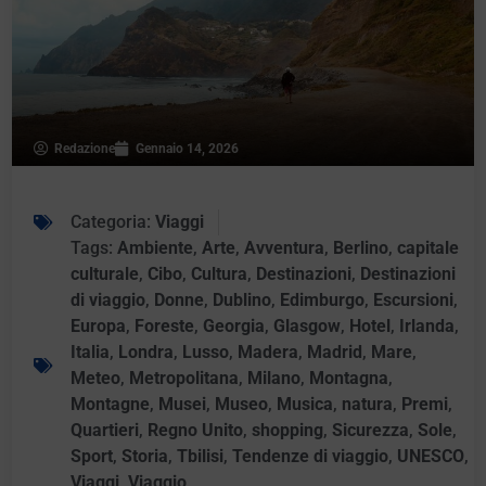
Redazione
Gennaio 14, 2026
Categoria:
Viaggi
Tags:
Ambiente
,
Arte
,
Avventura
,
Berlino
,
capitale
culturale
,
Cibo
,
Cultura
,
Destinazioni
,
Destinazioni
di viaggio
,
Donne
,
Dublino
,
Edimburgo
,
Escursioni
,
Europa
,
Foreste
,
Georgia
,
Glasgow
,
Hotel
,
Irlanda
,
Italia
,
Londra
,
Lusso
,
Madera
,
Madrid
,
Mare
,
Meteo
,
Metropolitana
,
Milano
,
Montagna
,
Montagne
,
Musei
,
Museo
,
Musica
,
natura
,
Premi
,
Quartieri
,
Regno Unito
,
shopping
,
Sicurezza
,
Sole
,
Sport
,
Storia
,
Tbilisi
,
Tendenze di viaggio
,
UNESCO
,
Viaggi
,
Viaggio