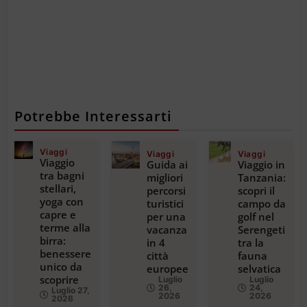
Potrebbe Interessarti
Viaggi
Viaggi
Viaggi
Viaggio
Guida ai
Viaggio in
tra bagni
migliori
Tanzania:
stellari,
percorsi
scopri il
yoga con
turistici
campo da
capre e
per una
golf nel
terme alla
vacanza
Serengeti
birra:
in 4
tra la
benessere
città
fauna
unico da
europee
selvatica
scoprire
Luglio
Luglio
26,
24,
Luglio 27,
2026
2026
2026