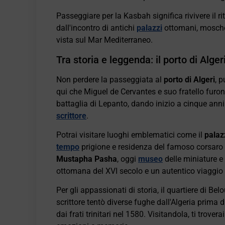
Passeggiare per la Kasbah significa rivivere il r
dall'incontro di antichi
palazzi
ottomani, moschee
vista sul Mar Mediterraneo.
Tra storia e leggenda: il porto di Alger
Non perdere la passeggiata al
porto di Algeri
, p
qui che Miguel de Cervantes e suo fratello furo
battaglia di Lepanto, dando inizio a cinque ann
scrittore
.
Potrai visitare luoghi emblematici come il
palaz
tempo
prigione e residenza del famoso corsaro 
Mustapha Pasha
, oggi
museo
delle miniature e 
ottomana del XVI secolo e un autentico viaggio
Per gli appassionati di storia, il quartiere di Be
scrittore tentò diverse fughe dall'Algeria prima 
dai frati trinitari nel 1580. Visitandola, ti trov