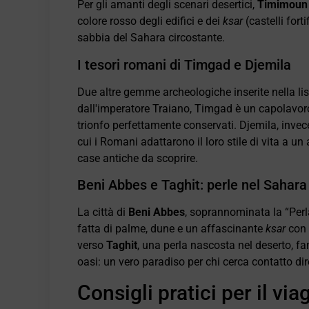
Per gli amanti degli scenari desertici,
Timimoun
colore rosso degli edifici e dei
ksar
(castelli fort
sabbia del Sahara circostante.
I tesori romani di Timgad e Djemila
Due altre gemme archeologiche inserite nella 
dall'imperatore Traiano, Timgad è un capolavoro 
trionfo perfettamente conservati. Djemila, invece,
cui i Romani adattarono il loro stile di vita a u
case antiche da scoprire.
Beni Abbes e Taghit: perle nel Sahara
La città di
Beni Abbes
, soprannominata la “Perla
fatta di palme, dune e un affascinante
ksar
con 
verso
Taghit
, una perla nascosta nel deserto, 
oasi: un vero paradiso per chi cerca contatto dir
Consigli pratici per il via