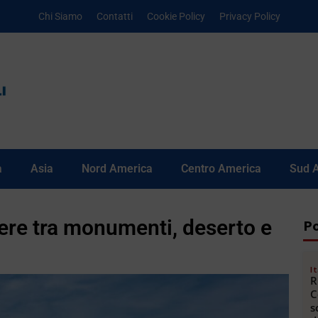
Chi Siamo
Contatti
Cookie Policy
Privacy Policy
a
Asia
Nord America
Centro America
Sud 
dere tra monumenti, deserto e
Po
It
R
C
s