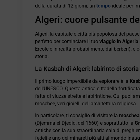
della durata di 12 giorni, un
tempo
ideale per im
Algeri: cuore pulsante del
Algeri, la capitale e città più popolosa del paese 
perfetto per cominciare il tuo
viaggio in Algeria
Ercole e in realtà probabilmente dai berberi), è 
storia.
La Kasbah di Algeri: labirinto di storia
Il primo luogo imperdibile da esplorare è la
Kasb
dell'UNESCO. Questa antica cittadella fortificat
fatta di viuzze strette e labirintiche. Qui puoi a
moschee, veri gioielli dell'architettura religiosa.
In particolare, ti consiglio di visitare la
moschea
(Djemmá el Djedid, del 1660) e soprattutto la
Gr
antiche con la sua straordinaria sala di preghie
fedeli e uno dei minareti più alti al mondo inau