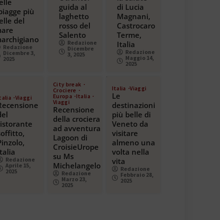
elle
guida al
di Lucia
piagge più
laghetto
Magnani,
elle del
rosso del
Castrocaro
are
Salento
Terme,
archigiano
Redazione
Italia
Redazione
Dicembre
Redazione
Dicembre 3,
3, 2025
Maggio 14,
2025
2025
City break
Italia
Viaggi
Crociere
Le
Europa
Italia
talia
Viaggi
Viaggi
Recensione
destinazioni
Recensione
del
più belle di
della crociera
ristorante
Veneto da
ad avventura
soffitto,
visitare
Lagoon di
Pinzolo,
almeno una
CroisieUrope
Italia
volta nella
su Ms
Redazione
vita
Michelangelo
Aprile 15,
Redazione
2025
Redazione
Febbraio 28,
Marzo 23,
2025
2025