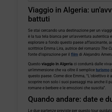
Viaggio in Algeria: un'avv
battuti
Se stai cercando una destinazione per un viaggio 
è la tua tela bianca per un'avventura autentica 
esplorare a fondo questo paese affascinante, ac
scrittrice Emma Lira, autrice del romanzo
The C
fonte d'ispirazione per il
film
di Alejandro Amen
Questo
viaggio in Algeria
ci condurrà dalle vivac
un'immersione che va oltre il semplice
turismo
p
questo paese. Come dice Emma, “L'obiettivo è avv
scoprire non solo i suoi paesaggi ma anche il pas
romane e berbere e le emozioni che suscita”.
Quando andare: date e du
Le due partenze previste per questo tour guidat