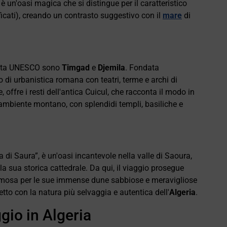
è un'oasi magica che si distingue per il caratteristico
ificati), creando un contrasto suggestivo con il
mare
di
lista UNESCO sono
Timgad
e
Djemila
. Fondata
di urbanistica romana con teatri, terme e archi di
 offre i resti dell'antica Cuicul, che racconta il modo in
n ambiente montano, con splendidi templi, basiliche e
 di Saura”, è un'oasi incantevole nella valle di Saoura,
la sua storica cattedrale. Da qui, il viaggio prosegue
famosa per le sue immense dune sabbiose e meravigliose
etto con la natura più selvaggia e autentica dell'
Algeria
.
ggio in Algeria