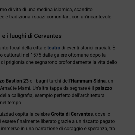
itmo di vita di una medina islamica, scandito
 e tradizionali spazi comunitari, con un'incantevole
i e i luoghi di Cervantes
unto focal della città e
teatro
di eventi storici cruciali. È
no catturati nel 1575 dalle galere ottomane dopo la
i di prigionia che segnarono profondamente la vita dello
zo Bastion 23
e i bagni turchi dell'
Hammam Sidna
, un
Arnaúte Mami. Un'altra tappa da segnare è il
palazzo
della calligrafia, esempio perfetto dell'architettura
 nel tempo.
louizdad ospita la celebre
Grotta di Cervantes
, dove lo
di essere finalmente liberato grazie a un riscatto pagato
erai immerso in una narrazione di coraggio e speranza, tra