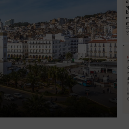
d
s
b
m
m
I