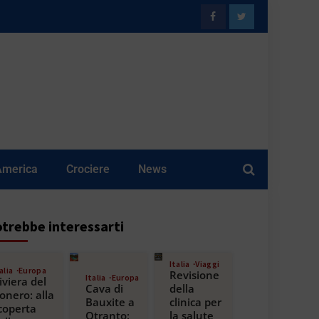
America
Crociere
News
trebbe interessarti
Italia
Viaggi
alia
Europa
Revisione
Italia
Europa
iviera del
Cava di
della
onero: alla
Bauxite a
clinica per
coperta
Otranto:
la salute