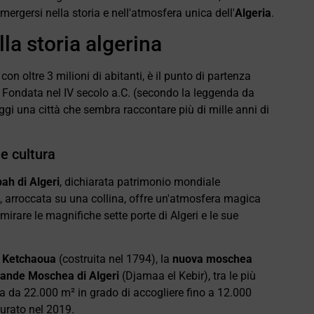
mergersi nella storia e nell'atmosfera unica dell'
Algeria
.
la storia algerina
con oltre 3 milioni di abitanti, è il punto di partenza
. Fondata nel IV secolo a.C. (secondo la leggenda da
oggi una città che sembra raccontare più di mille anni di
 e cultura
ah di Algeri
, dichiarata patrimonio mondiale
a, arroccata su una collina, offre un'atmosfera magica
mmirare le magnifiche sette porte di Algeri e le sue
 Ketchaoua
(costruita nel 1794), la
nuova moschea
ande Moschea di Algeri
(Djamaa el Kebir), tra le più
ra da 22.000 m² in grado di accogliere fino a 12.000
gurato nel 2019.