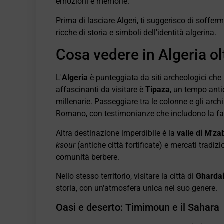
emozioni e memorie.
Prima di lasciare Algeri, ti suggerisco di sofferm
ricche di storia e simboli dell'identità algerina.
Cosa vedere in Algeria ol
L'
Algeria
è punteggiata da siti archeologici che 
affascinanti da visitare è
Tipaza
, un tempo anti
millenarie. Passeggiare tra le colonne e gli arch
Romano, con testimonianze che includono la fa
Altra destinazione imperdibile è la
valle di M'za
ksour
(antiche città fortificate) e mercati tradizi
comunità berbere.
Nello stesso territorio, visitare la città di
Gharda
storia, con un'atmosfera unica nel suo genere.
Oasi e deserto: Timimoun e il Sahara