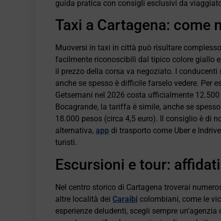
guida pratica con consigli esclusivi da viaggiato
Taxi a Cartagena: come 
Muoversi in taxi in città può risultare complesso
facilmente riconoscibili dal tipico colore giallo
il prezzo della corsa va negoziato. I conducenti s
anche se spesso è difficile farselo vedere. Per es
Getsemaní nel 2026 costa ufficialmente 12.500 p
Bocagrande, la tariffa è simile, anche se spesso c
18.000 pesos (circa 4,5 euro). Il consiglio è di n
alternativa,
app
di trasporto come Uber e Indriv
turisti.
Escursioni e tour: affidati
Nel centro storico di Cartagena troverai numer
altre località dei
Caraibi
colombiani, come le vicin
esperienze deludenti, scegli sempre un'agenzia c