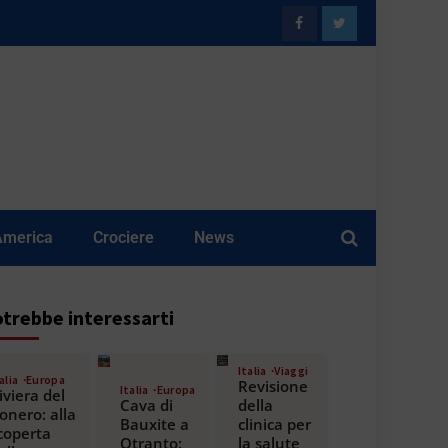
America
Crociere
News
trebbe interessarti
Italia
Viaggi
alia
Europa
Revisione
Italia
Europa
iviera del
Cava di
della
onero: alla
Bauxite a
clinica per
coperta
Otranto:
la salute