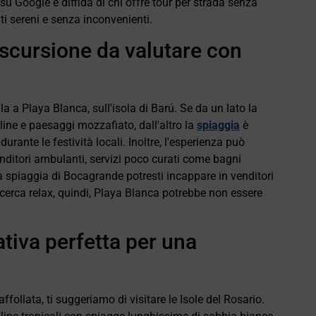
o su Google e diffida di chi offre tour per strada senza
i sereni e senza inconvenienti.
escursione da valutare con
a a Playa Blanca, sull'isola di Barú. Se da un lato la
line e paesaggi mozzafiato, dall'altro la
spiaggia
è
rante le festività locali. Inoltre, l'esperienza può
enditori ambulanti, servizi poco curati come bagni
lla spiaggia di Bocagrande potresti incappare in venditori
 cerca relax, quindi, Playa Blanca potrebbe non essere
nativa perfetta per una
ollata, ti suggeriamo di visitare le Isole del Rosario.