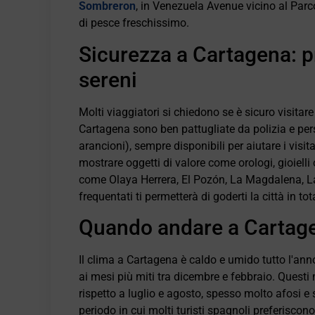
Sombreron
, in Venezuela Avenue vicino al Parco
di pesce freschissimo.
Sicurezza a Cartagena: p
sereni
Molti viaggiatori si chiedono se è sicuro visitare
Cartagena sono ben pattugliate da polizia e perso
arancioni), sempre disponibili per aiutare i visit
mostrare oggetti di valore come orologi, gioielli
come Olaya Herrera, El Pozón, La Magdalena, La M
frequentati ti permetterà di goderti la città in tota
Quando andare a Cartagen
Il clima a Cartagena è caldo e umido tutto l'anno
ai mesi più miti tra dicembre e febbraio. Quest
rispetto a luglio e agosto, spesso molto afosi e
periodo in cui molti turisti spagnoli preferiscono 