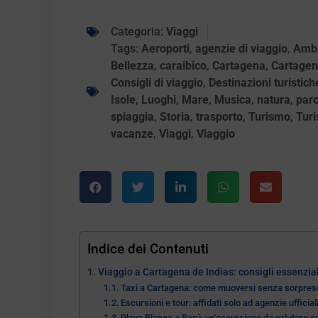
Categoria:
Viaggi
Tags:
Aeroporti
,
agenzie di viaggio
,
Ambi
Bellezza
,
caraibico
,
Cartagena
,
Cartagena
Consigli di viaggio
,
Destinazioni turistich
Isole
,
Luoghi
,
Mare
,
Musica
,
natura
,
par
spiaggia
,
Storia
,
trasporto
,
Turismo
,
Turi
vacanze
,
Viaggi
,
Viaggio
Indice dei Contenuti
Viaggio a Cartagena de Indias: consigli essenzial
Taxi a Cartagena: come muoversi senza sorpres
Escursioni e tour: affidati solo ad agenzie ufficial
Playa Blanca a Barú: un'escursione da valutare c