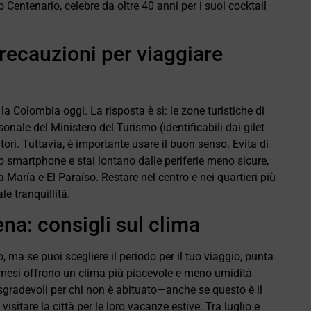
 Centenario, celebre da oltre 40 anni per i suoi cocktail
recauzioni per viaggiare
 la Colombia oggi. La risposta è sì: le zone turistiche di
nale del Ministero del Turismo (identificabili dai gilet
atori. Tuttavia, è importante usare il buon senso. Evita di
 o smartphone e stai lontano dalle periferie meno sicure,
aría e El Paraíso. Restare nel centro e nei quartieri più
le tranquillità.
a: consigli sul clima
, ma se puoi scegliere il periodo per il tuo viaggio, punta
i mesi offrono un clima più piacevole e meno umidità
 sgradevoli per chi non è abituato—anche se questo è il
visitare la città per le loro vacanze estive. Tra luglio e