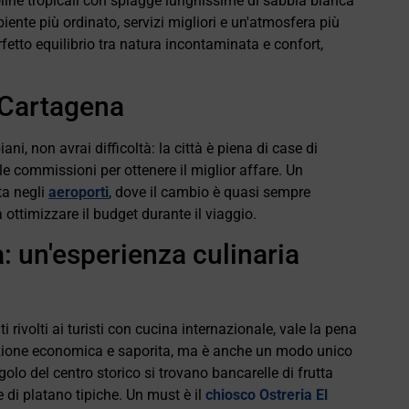
oline tropicali con spiagge lunghissime di sabbia bianca
ente più ordinato, servizi migliori e un'atmosfera più
fetto equilibrio tra natura incontaminata e confort,
 Cartagena
i, non avrai difficoltà: la città è piena di case di
le commissioni per ottenere il miglior affare. Un
ta negli
aeroporti
, dove il cambio è quasi sempre
 ottimizzare il budget durante il viaggio.
a: un'esperienza culinaria
rivolti ai turisti con cucina internazionale, vale la pena
pzione economica e saporita, ma è anche un modo unico
olo del centro storico si trovano bancarelle di frutta
e di platano tipiche. Un must è il
chiosco Ostreria El