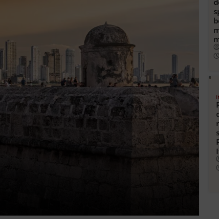
d
s
b
m
m
I