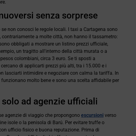
re.
muoversi senza sorprese
 se non conosci le regole locali. I taxi a Cartagena sono
 e, contrariamente a molte città, non hanno il tassametro:
ono obbligati a mostrare un listino prezzi ufficiale,
empio, un tragitto all'interno della città murata o a
esos colombiani, circa 3 euro. Se ti sposti a
ercano di applicarti prezzi più alti, tra i 15.000 e i
on lasciarti intimidire e negoziare con calma la tariffa. In
e funzionano molto bene e sono una scelta affidabile per
 solo ad agenzie ufficiali
ose agenzie di viaggio che propongono
escursioni
verso
e isole o la penisola di Barú. Per evitare truffe o
on ufficio fisico e buona reputazione. Prima di