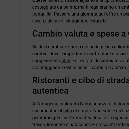
Queste isole non assomigliano alle tipiche cart
costeggiate da palme, ma ti regaleranno un ambi
tranquilla. Passare una giornata qui offre un per
essenziale per il viaggiatore esigente.
Cambio valuta e spese a
Se devi cambiare euro o dollari in pesos colombian
cambio, dove è importante confrontare i tassi e 
suggerimento
utile
è di evitare di cambiare valu
svantaggioso. Gestire bene il cambio ti aiuterà a
Ristoranti e cibo di strad
autentica
A Cartagena, malgrado l'abbondanza di ristoranti 
sperimentare il
cibo
di strada. Non solo è un'o
per immergersi nell'atmosfera locale. In ogni ang
fresca, limonate e patacones – croccanti frittell