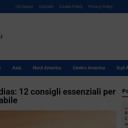
Chi Siamo
Contatti
Cookie Policy
Privacy Policy
a
Asia
Nord America
Centro America
Sud 
ias: 12 consigli essenziali per
Po
abile
It
R
C
s