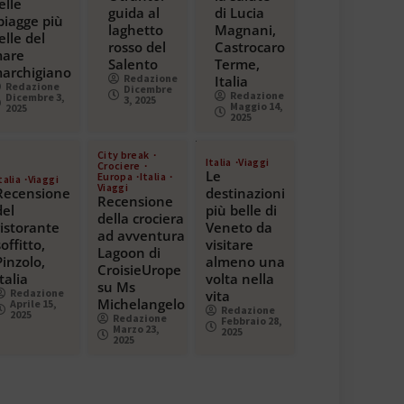
elle
guida al
di Lucia
piagge più
laghetto
Magnani,
elle del
rosso del
Castrocaro
are
Salento
Terme,
archigiano
Redazione
Italia
Redazione
Dicembre
Redazione
Dicembre 3,
3, 2025
Maggio 14,
2025
2025
City break
Italia
Viaggi
Crociere
Le
Europa
Italia
talia
Viaggi
Viaggi
Recensione
destinazioni
Recensione
del
più belle di
della crociera
ristorante
Veneto da
ad avventura
soffitto,
visitare
Lagoon di
Pinzolo,
almeno una
CroisieUrope
Italia
volta nella
su Ms
Redazione
vita
Michelangelo
Aprile 15,
Redazione
2025
Redazione
Febbraio 28,
Marzo 23,
2025
2025