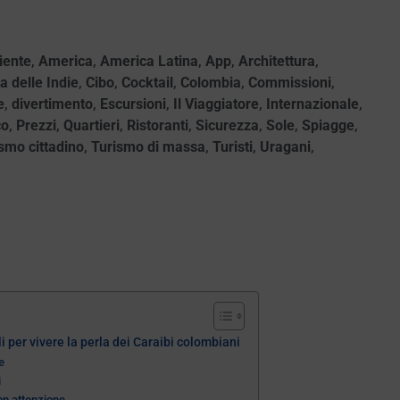
ente
,
America
,
America Latina
,
App
,
Architettura
,
 delle Indie
,
Cibo
,
Cocktail
,
Colombia
,
Commissioni
,
e
,
divertimento
,
Escursioni
,
Il Viaggiatore
,
Internazionale
,
co
,
Prezzi
,
Quartieri
,
Ristoranti
,
Sicurezza
,
Sole
,
Spiagge
,
smo cittadino
,
Turismo di massa
,
Turisti
,
Uragani
,
i per vivere la perla dei Caraibi colombiani
e
i
on attenzione