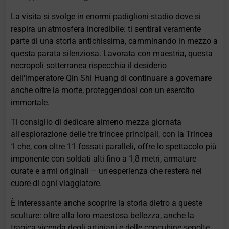
La visita si svolge in enormi padiglioni-stadio dove si
respira un'atmosfera incredibile: ti sentirai veramente
parte di una storia antichissima, camminando in mezzo a
questa parata silenziosa. Lavorata con maestria, questa
necropoli sotterranea rispecchia il desiderio
dell'imperatore Qin Shi Huang di continuare a governare
anche oltre la morte, proteggendosi con un esercito
immortale.
Ti consiglio di dedicare almeno mezza giornata
all'esplorazione delle tre trincee principali, con la Trincea
1 che, con oltre 11 fossati paralleli, offre lo spettacolo più
imponente con soldati alti fino a 1,8 metri, armature
curate e armi originali – un'esperienza che resterà nel
cuore di ogni viaggiatore.
È interessante anche scoprire la storia dietro a queste
sculture: oltre alla loro maestosa bellezza, anche la
tragica vicenda degli artigiani e delle concubine sepolte