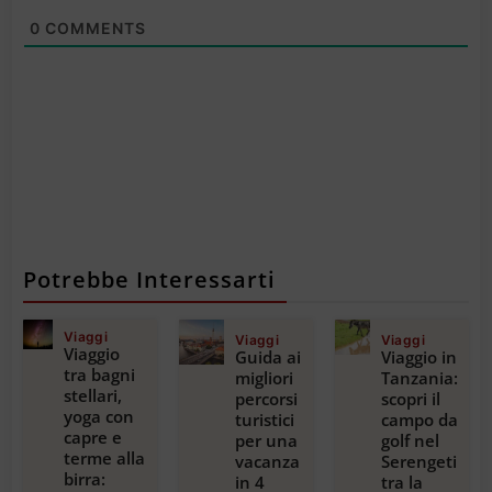
0
COMMENTS
Potrebbe Interessarti
Viaggi
Viaggi
Viaggi
Viaggio
Guida ai
Viaggio in
tra bagni
migliori
Tanzania:
stellari,
percorsi
scopri il
yoga con
turistici
campo da
capre e
per una
golf nel
terme alla
vacanza
Serengeti
birra:
in 4
tra la