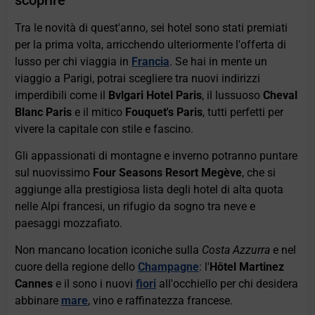
Tra le novità di quest'anno, sei hotel sono stati premiati
per la prima volta, arricchendo ulteriormente l'offerta di
lusso per chi viaggia in
Francia
. Se hai in mente un
viaggio a Parigi, potrai scegliere tra nuovi indirizzi
imperdibili come il
Bvlgari Hotel Paris
, il lussuoso
Cheval
Blanc Paris
e il mitico
Fouquet's Paris
, tutti perfetti per
vivere la capitale con stile e fascino.
Gli appassionati di montagne e inverno potranno puntare
sul nuovissimo
Four Seasons Resort Megève
, che si
aggiunge alla prestigiosa lista degli hotel di alta quota
nelle Alpi francesi, un rifugio da sogno tra neve e
paesaggi mozzafiato.
Non mancano location iconiche sulla
Costa Azzurra
e nel
cuore della regione dello
Champagne
: l'
Hôtel Martinez
Cannes
e il
sono i nuovi
fiori
all'occhiello per chi desidera
abbinare
mare
, vino e raffinatezza francese.