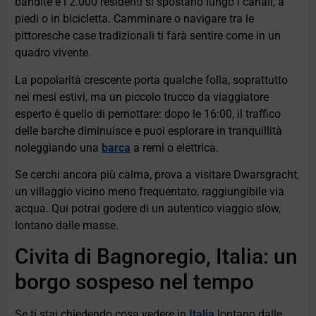
bandite e i 2.000 residenti si spostano lungo i canali, a
piedi o in bicicletta. Camminare o navigare tra le
pittoresche case tradizionali ti farà sentire come in un
quadro vivente.
La popolarità crescente porta qualche folla, soprattutto
nei mesi estivi, ma un piccolo trucco da viaggiatore
esperto è quello di pernottare: dopo le 16:00, il traffico
delle barche diminuisce e puoi esplorare in tranquillità
noleggiando una
barca
a remi o elettrica.
Se cerchi ancora più calma, prova a visitare Dwarsgracht,
un villaggio vicino meno frequentato, raggiungibile via
acqua. Qui potrai godere di un autentico viaggio slow,
lontano dalle masse.
Civita di Bagnoregio, Italia: un
borgo sospeso nel tempo
Se ti stai chiedendo cosa vedere in
Italia
lontano dalle