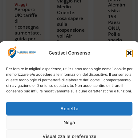
Viaggio nel
Alemán
Viaggi
Medio
Aeroporti
visita
Oriente:
UK: tariffe
193
cosa sapere
di
Paesi
sulla
riconsegna
ONU,
sospensione
aumentate,
Poli e
voli Air
guida per
spazio,
France per
viaggiatori
con
Riyadh,
2024
guida
Gestisci Consenso
Dubai e
Luglio 23,
alla
Beirut
2026
magica
Luglio 22,
2026
Tanzania
Per fornire le migliori esperienze, utilizziamo tecnologie come i cookie per
Luglio
memorizzare e/o accedere alle informazioni del dispositivo. Il consenso a
21,
queste tecnologie ci permetterà di elaborare dati come il comportamento
2026
di navigazione o ID unici su questo sito. Non acconsentire o ritirare il
consenso può influire negativamente su alcune caratteristiche e funzioni.
Accetta
Copyright © 2026 Viaggiatori Seriali | Powered by
Nega
Digiweb
Visualizza le preferenze