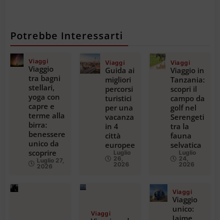
Potrebbe Interessarti
Viaggi
Viaggi
Viaggi
Viaggio
Guida ai
Viaggio in
tra bagni
migliori
Tanzania:
stellari,
percorsi
scopri il
yoga con
turistici
campo da
capre e
per una
golf nel
terme alla
vacanza
Serengeti
birra:
in 4
tra la
benessere
città
fauna
unico da
europee
selvatica
scoprire
Luglio
Luglio
26,
24,
Luglio 27,
2026
2026
2026
Viaggi
Viaggio
unico:
Viaggi
Jaime