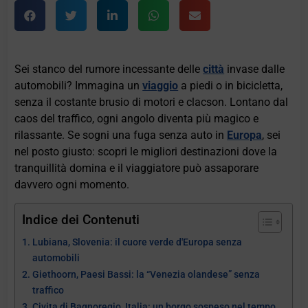
Sei stanco del rumore incessante delle
città
invase dalle
automobili? Immagina un
viaggio
a piedi o in bicicletta,
senza il costante brusio di motori e clacson. Lontano dal
caos del traffico, ogni angolo diventa più magico e
rilassante. Se sogni una fuga senza auto in
Europa
, sei
nel posto giusto: scopri le migliori destinazioni dove la
tranquillità domina e il viaggiatore può assaporare
davvero ogni momento.
Indice dei Contenuti
Lubiana, Slovenia: il cuore verde d'Europa senza
automobili
Giethoorn, Paesi Bassi: la “Venezia olandese” senza
traffico
Civita di Bagnoregio, Italia: un borgo sospeso nel tempo