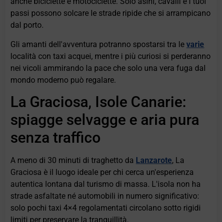
anche biciclette e motociclette. Solo asini, cavalli e i tuoi
passi possono solcare le strade ripide che si arrampicano
dal porto.
Gli amanti dell'avventura potranno spostarsi tra le
varie
località con taxi acquei, mentre i più curiosi si perderanno
nei vicoli ammirando la pace che solo una vera fuga dal
mondo moderno può regalare.
La Graciosa, Isole Canarie:
spiagge selvagge e aria pura
senza traffico
A meno di 30 minuti di traghetto da
Lanzarote
, La
Graciosa è il luogo ideale per chi cerca un'esperienza
autentica lontana dal turismo di massa. L'isola non ha
strade asfaltate né automobili in numero significativo:
solo pochi taxi 4×4 regolamentati circolano sotto rigidi
limiti per preservare la tranquillità.