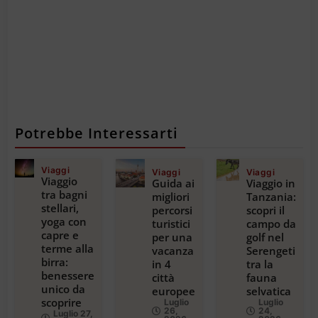
Potrebbe Interessarti
Viaggi
Viaggi
Viaggi
Viaggio
Guida ai
Viaggio in
tra bagni
migliori
Tanzania:
stellari,
percorsi
scopri il
yoga con
turistici
campo da
capre e
per una
golf nel
terme alla
vacanza
Serengeti
birra:
in 4
tra la
benessere
città
fauna
unico da
europee
selvatica
scoprire
Luglio
Luglio
26,
24,
Luglio 27,