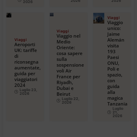
2026
2026
2026
Viaggi
Viaggio
unico:
Viaggi
Jaime
Viaggio nel
Alemán
Viaggi
Medio
Aeroporti
visita
Oriente:
UK: tariffe
193
cosa sapere
di
Paesi
sulla
riconsegna
ONU,
sospensione
aumentate,
Poli e
voli Air
guida per
spazio,
France per
viaggiatori
con
Riyadh,
2024
guida
Dubai e
Luglio 23,
alla
Beirut
2026
magica
Luglio 22,
2026
Tanzania
Luglio
21,
2026