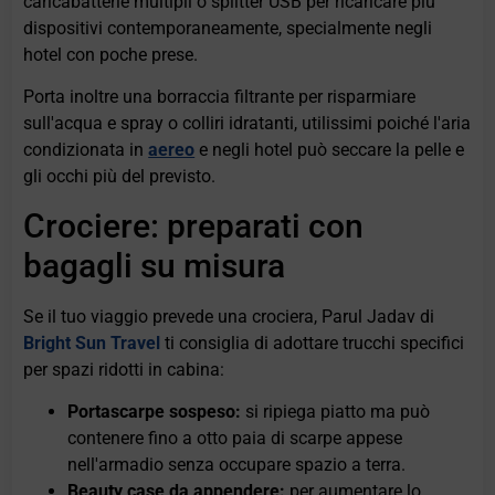
caricabatterie multipli o splitter USB per ricaricare più
dispositivi contemporaneamente, specialmente negli
hotel con poche prese.
Porta inoltre una borraccia filtrante per risparmiare
sull'acqua e spray o colliri idratanti, utilissimi poiché l'aria
condizionata in
aereo
e negli hotel può seccare la pelle e
gli occhi più del previsto.
Crociere: preparati con
bagagli su misura
Se il tuo viaggio prevede una crociera, Parul Jadav di
Bright Sun Travel
ti consiglia di adottare trucchi specifici
per spazi ridotti in cabina:
Portascarpe sospeso:
si ripiega piatto ma può
contenere fino a otto paia di scarpe appese
nell'armadio senza occupare spazio a terra.
Beauty case da appendere:
per aumentare lo