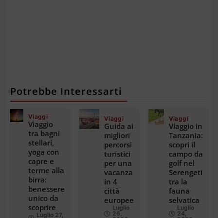
Potrebbe Interessarti
Viaggi
Viaggi
Viaggi
Viaggio
Guida ai
Viaggio in
tra bagni
migliori
Tanzania:
stellari,
percorsi
scopri il
yoga con
turistici
campo da
capre e
per una
golf nel
terme alla
vacanza
Serengeti
birra:
in 4
tra la
benessere
città
fauna
unico da
europee
selvatica
scoprire
Luglio
Luglio
26,
24,
Luglio 27,