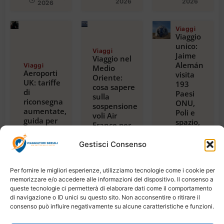
2026
2026
2026
Viaggi
Viaggio
unico:
Viaggi
Jaime
Viaggio nel
Alemán
Viaggi
Medio
Aeroporti
visita
Oriente:
UK: tariffe
193
cosa sapere
di
Paesi
sulla
riconsegna
ONU,
sospensione
aumentate,
Poli e
voli Air
guida per
spazio,
France per
viaggiatori
con
Riyadh,
2024
guida
Dubai e
Gestisci Consenso
Luglio 23,
alla
Beirut
2026
magica
Luglio 22,
2026
Tanzania
Per fornire le migliori esperienze, utilizziamo tecnologie come i cookie per
Luglio
memorizzare e/o accedere alle informazioni del dispositivo. Il consenso a
21,
queste tecnologie ci permetterà di elaborare dati come il comportamento
2026
di navigazione o ID unici su questo sito. Non acconsentire o ritirare il
consenso può influire negativamente su alcune caratteristiche e funzioni.