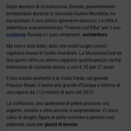
Dopo decenni di ricostruzione, Dresda, pesantemente
bombardata durante la Seconda Guerra Mondiale, ha
riacquistato il suo antico splendore barocco; La città è
addirittura soprannominata “Firenze sull'Elba” per il suo
ambiente
fluviale e i suoi ornamenti.
architettura
.
Ma non è solo bello, dato che molti luoghi iconici
ospitano musei di livello mondiale. La MuseumsCard da
due giorni offre un ottimo rapporto qualità-prezzo se hai
intenzione di visitarne alcuni, a soli € 35 per 27 posti.
Il mio museo preferito è la Volta Verde, nel grande
Palazzo Reale, il tesoro più grande d'Europa e vittima di
una rapina da 113 milioni di euro nel 2019.
La collezione, uno splendore di pietre preziose, oro,
argento, smalto e altro ancora, è sorprendente. Ci sono
calici di draghi, figure di perle comiche e persino vasi
elaborati usati per
giochi di bevute
.