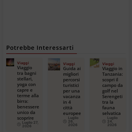
Potrebbe Interessarti
Viaggi
Viaggi
Viaggi
Viaggio
Guida ai
Viaggio in
tra bagni
migliori
Tanzania:
stellari,
percorsi
scopri il
yoga con
turistici
campo da
capre e
per una
golf nel
terme alla
vacanza
Serengeti
birra:
in 4
tra la
benessere
città
fauna
unico da
europee
selvatica
scoprire
Luglio
Luglio
26,
24,
Luglio 27,
2026
2026
2026