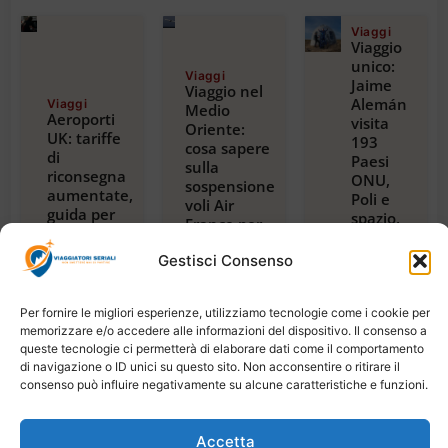
Viaggi
Viaggio
unico:
Viaggi
Jaime
Viaggio nel
Alemán
Viaggi
Medio
Aeroporti
visita
Oriente:
UK: tariffe
193
cosa sapere
di
Paesi
sulla
riconsegna
ONU,
sospensione
aumentate,
Poli e
voli Air
guida per
spazio,
France per
viaggiatori
con
Riyadh,
2024
guida
Gestisci Consenso
Dubai e
Luglio 23,
alla
Beirut
2026
magica
Luglio 22,
2026
Tanzania
Per fornire le migliori esperienze, utilizziamo tecnologie come i cookie per
Luglio
memorizzare e/o accedere alle informazioni del dispositivo. Il consenso a
21,
queste tecnologie ci permetterà di elaborare dati come il comportamento
2026
di navigazione o ID unici su questo sito. Non acconsentire o ritirare il
consenso può influire negativamente su alcune caratteristiche e funzioni.
Accetta