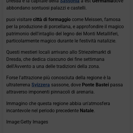
Dresda è la capitale della
Sassonia
a est
Germania
dove
abbondano sontuosi palazzi e castelli.
puoi visitare
città di formaggio
come Meissen, famosa
per la produzione di porcellana, e approfondire il magico
patrimonio dell'intaglio del legno dei Monti Metalliferi,
particolarmente magico durante le festività natalizie.
Questi mestieri locali arrivano allo Striezelmarkt di
Dresda, che dedica ciascuno dei fine settimana
dell'Avvento a una delle tradizioni della zona.
Forse l'attrazione più conosciuta della regione è la
ultraterrena
Svizzera
sassone, dove
Ponte Bastei
passa
attraverso imponenti pinnacoli di arenaria.
Immagino che questa regione abbia un'atmosfera
incantevole nel periodo precedente
Natale
.
Image:Getty Images