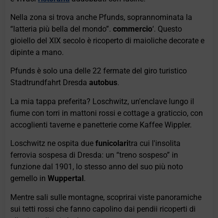
Nella zona si trova anche Pfunds, soprannominata la
“latteria più bella del mondo”.
commercio
‘. Questo
gioiello del XIX secolo è ricoperto di maioliche decorate e
dipinte a mano.
Pfunds è solo una delle 22 fermate del giro turistico
Stadtrundfahrt Dresda
autobus
.
La mia tappa preferita? Loschwitz, un'enclave lungo il
fiume con torri in mattoni rossi e cottage a graticcio, con
accoglienti taverne e panetterie come Kaffee Wippler.
Loschwitz ne ospita due
funicolari
tra cui l'insolita
ferrovia sospesa di Dresda: un “treno sospeso” in
funzione dal 1901, lo stesso anno del suo più noto
gemello in
Wuppertal
.
Mentre sali sulle montagne, scoprirai viste panoramiche
sui tetti rossi che fanno capolino dai pendii ricoperti di