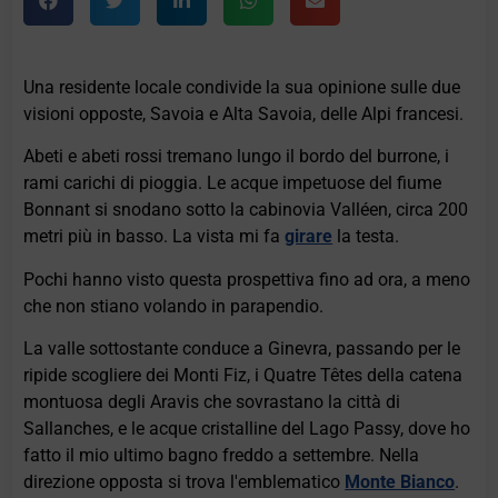
Una residente locale condivide la sua opinione sulle due
visioni opposte, Savoia e Alta Savoia, delle Alpi francesi.
Abeti e abeti rossi tremano lungo il bordo del burrone, i
rami carichi di pioggia. Le acque impetuose del fiume
Bonnant si snodano sotto la cabinovia Valléen, circa 200
metri più in basso. La vista mi fa
girare
la testa.
Pochi hanno visto questa prospettiva fino ad ora, a meno
che non stiano volando in parapendio.
La valle sottostante conduce a Ginevra, passando per le
ripide scogliere dei Monti Fiz, i Quatre Têtes della catena
montuosa degli Aravis che sovrastano la città di
Sallanches, e le acque cristalline del Lago Passy, ​​dove ho
fatto il mio ultimo bagno freddo a settembre. Nella
direzione opposta si trova l'emblematico
Monte Bianco
.