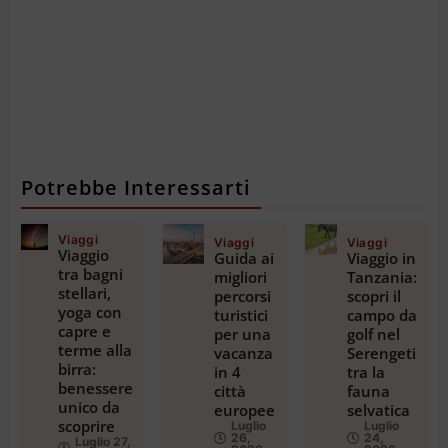
Potrebbe Interessarti
Viaggi
Viaggi
Viaggi
Viaggio
Guida ai
Viaggio in
tra bagni
migliori
Tanzania:
stellari,
percorsi
scopri il
yoga con
turistici
campo da
capre e
per una
golf nel
terme alla
vacanza
Serengeti
birra:
in 4
tra la
benessere
città
fauna
unico da
europee
selvatica
scoprire
Luglio
Luglio
26,
24,
Luglio 27,