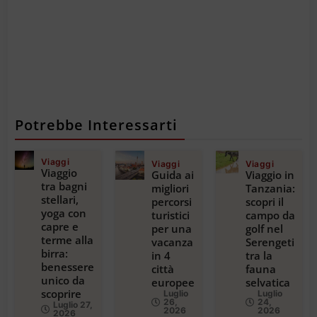
Potrebbe Interessarti
Viaggi
Viaggi
Viaggi
Viaggio
Guida ai
Viaggio in
tra bagni
migliori
Tanzania:
stellari,
percorsi
scopri il
yoga con
turistici
campo da
capre e
per una
golf nel
terme alla
vacanza
Serengeti
birra:
in 4
tra la
benessere
città
fauna
unico da
europee
selvatica
scoprire
Luglio
Luglio
26,
24,
Luglio 27,
2026
2026
2026