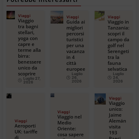
Viaggi
Viaggi
Viaggi
Viaggio
Guida ai
Viaggio in
tra bagni
migliori
Tanzania:
stellari,
percorsi
scopri il
yoga con
turistici
campo da
capre e
per una
golf nel
terme alla
vacanza
Serengeti
birra:
in 4
tra la
benessere
città
fauna
unico da
europee
selvatica
scoprire
Luglio
Luglio
26,
24,
Luglio 27,
2026
2026
2026
Viaggi
Viaggio
unico:
Viaggi
Jaime
Viaggio nel
Alemán
Viaggi
Medio
Aeroporti
visita
Oriente:
UK: tariffe
193
cosa sapere
di
Paesi