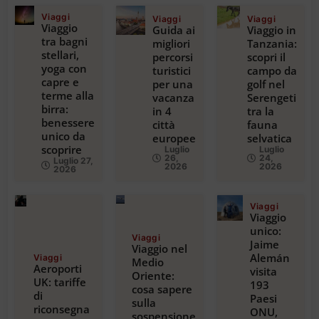
Viaggi
Viaggi
Viaggi
Viaggio
Guida ai
Viaggio in
tra bagni
migliori
Tanzania:
stellari,
percorsi
scopri il
yoga con
turistici
campo da
capre e
per una
golf nel
terme alla
vacanza
Serengeti
birra:
in 4
tra la
benessere
città
fauna
unico da
europee
selvatica
scoprire
Luglio
Luglio
26,
24,
Luglio 27,
2026
2026
2026
Viaggi
Viaggio
unico:
Viaggi
Jaime
Viaggio nel
Alemán
Viaggi
Medio
Aeroporti
visita
Oriente:
UK: tariffe
193
cosa sapere
di
Paesi
sulla
riconsegna
ONU,
sospensione