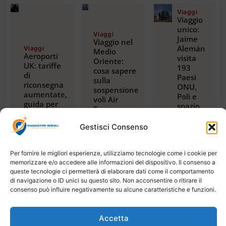
Viaggi
Viaggio
unico:
Viaggi
Jaime
Viaggio nel
Alemán
Viaggi
Medio
Aeroporti
visita
Oriente:
UK: tariffe
193
cosa sapere
di
Paesi
sulla
riconsegna
ONU,
sospensione
aumentate,
Poli e
voli Air
guida per
spazio,
France per
viaggiatori
con
Riyadh,
2024
guida
Gestisci Consenso
Dubai e
Luglio 23,
alla
Beirut
2026
magica
Luglio 22,
2026
Tanzania
Per fornire le migliori esperienze, utilizziamo tecnologie come i cookie per
Luglio
memorizzare e/o accedere alle informazioni del dispositivo. Il consenso a
21,
queste tecnologie ci permetterà di elaborare dati come il comportamento
2026
di navigazione o ID unici su questo sito. Non acconsentire o ritirare il
consenso può influire negativamente su alcune caratteristiche e funzioni.
Accetta