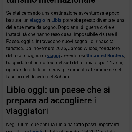
Se stai cercando una destinazione avventurosa e poco
battuta, un
viaggio
in
Libia
potrebbe presto diventare una
delle tue mete da sogno. Dopo anni di guerra civile e
instabilità che hanno reso quasi impossibile visitare il
Paese, oggi si intravedono nuovi segnali di rinascita
turistica. Dal novembre 2025, James Wilcox, fondatore
della compagnia di
viaggi
avventurosi
Untamed Borders
,
ha guidato il primo tour nel sud della Libia dopo 14 anni,
riportando alla luce meraviglie dimenticate immerse nel
fascino del deserto del Sahara.
Libia oggi: un paese che si
prepara ad accogliere i
viaggiatori
Negli ultimi due anni, la Libia ha fatto passi importanti
per attrarre
turisti
da tutto il mondo. Nel 2024 è stato