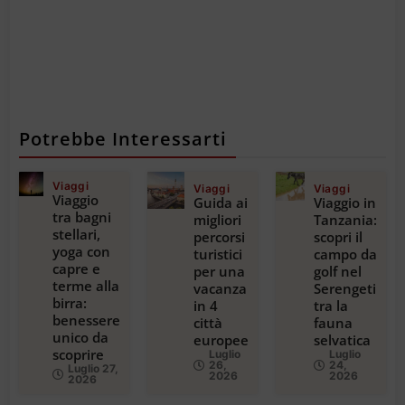
Potrebbe Interessarti
Viaggi
Viaggi
Viaggi
Viaggio
Guida ai
Viaggio in
tra bagni
migliori
Tanzania:
stellari,
percorsi
scopri il
yoga con
turistici
campo da
capre e
per una
golf nel
terme alla
vacanza
Serengeti
birra:
in 4
tra la
benessere
città
fauna
unico da
europee
selvatica
scoprire
Luglio
Luglio
26,
24,
Luglio 27,
2026
2026
2026