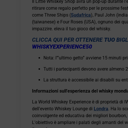
Il Little Whiskey Shop avrà un pop-up durante l'
ritirare come regalo perfetto per le prossime festi
come Three Ships (
Sudafrica
), Paul John (indi
(taiwanese) e Four Roses (USA), ognuno dei qua
impazzire. eleva il tuo gioco del whisky.
CLICCA QUI PER OTTENERE
TUO
BIGL
WHISKYEXPERIENCE50
Nota: l'”ultimo getto” avviene 15 minuti pri
Tutti i partecipanti devono avere almeno 2
La struttura è accessibile ai disabili su en
Informazioni sull'esperienza del whisky mondi
La World Whiskey Experience è di proprietà di I
dell'evento Whiskey Lounge di
Londra
. Ha lo sc
coinvolgente ed educativa dei migliori bourbon,
L'obiettivo è ampliare i palati degli amanti del w