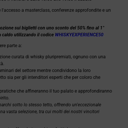
 l'accesso a masterclass, conferenze approfondite e un
zione sui biglietti con uno sconto del 50% fino al 1°
 caldo utilizzando il codice
WHISKYEXPERIENCE50
ere parte a:
ezione curata di whisky pluripremiati, ognuno con una
tà.
luminari del settore mentre condividono la loro
to sia per gli intenditori esperti che per coloro che
 pratiche che affineranno il tuo palato e approfondiranno
rito.
rchi sotto lo stesso tetto, offrendo un'eccezionale
a vasta selezione, tra cui molti dei nostri vincitori