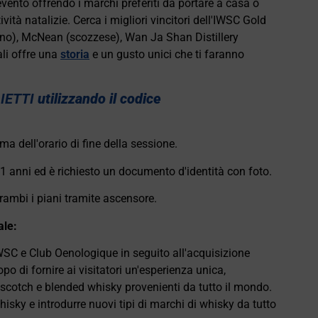
evento offrendo i marchi preferiti da portare a casa o
vità natalizie. Cerca i migliori vincitori dell'IWSC Gold
ano), McNean (scozzese), Wan Ja Shan Distillery
li offre una
storia
e un gusto unici che ti faranno
IETTI
utilizzando il codice
ma dell'orario di fine della sessione.
1 anni ed è richiesto un documento d'identità con foto.
trambi i piani tramite ascensore.
ale:
WSC e Club Oenologique in seguito all'acquisizione
opo di fornire ai visitatori un'esperienza unica,
 scotch e blended whisky provenienti da tutto il mondo.
hisky e introdurre nuovi tipi di marchi di whisky da tutto