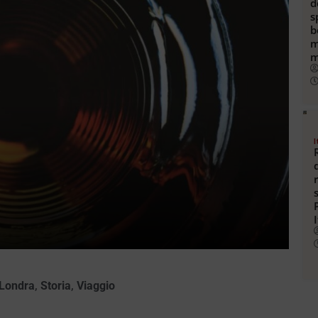
d
s
b
m
m
I
Londra
,
Storia
,
Viaggio