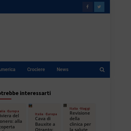
America
Crociere
News
trebbe interessarti
Italia
Viaggi
alia
Europa
Revisione
Italia
Europa
iviera del
Cava di
della
onero: alla
Bauxite a
clinica per
coperta
Otranto:
la salute