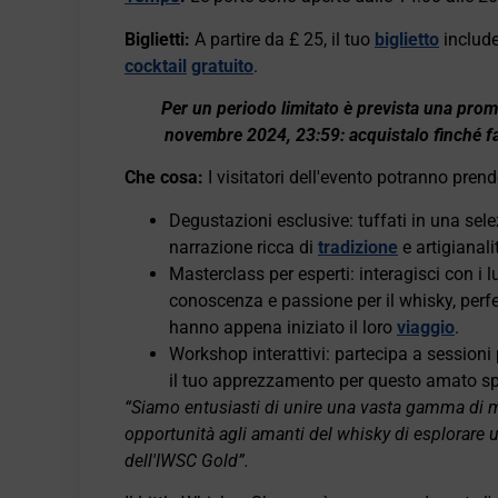
Biglietti:
A partire da £ 25, il tuo
biglietto
include
cocktail
gratuito
.
Per un periodo limitato è prevista una promo
novembre 2024, 23:59: acquistalo finché fa
Che cosa:
I visitatori dell'evento potranno prend
Degustazioni esclusive: tuffati in una sel
narrazione ricca di
tradizione
e artigianali
Masterclass per esperti: interagisci con i 
conoscenza e passione per il whisky, perfet
hanno appena iniziato il loro
viaggio
.
Workshop interattivi: partecipa a sessioni
il tuo apprezzamento per questo amato spi
“Siamo entusiasti di unire una vasta gamma di ma
opportunità agli amanti del whisky di esplorare un
dell'IWSC Gold”.