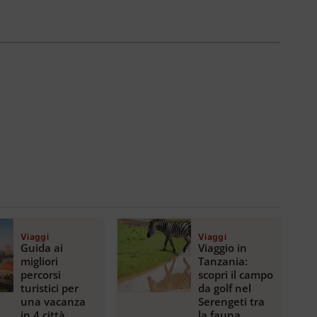
Viaggi
Viaggi
Guida ai
Viaggio in
migliori
Tanzania:
percorsi
scopri il campo
turistici per
da golf nel
una vacanza
Serengeti tra
in 4 città
la fauna