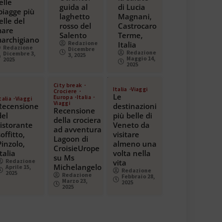
elle
guida al
di Lucia
piagge più
laghetto
Magnani,
elle del
rosso del
Castrocaro
are
Salento
Terme,
archigiano
Redazione
Italia
Redazione
Dicembre
Redazione
Dicembre 3,
3, 2025
Maggio 14,
2025
2025
City break
Italia
Viaggi
Crociere
Le
Europa
Italia
talia
Viaggi
Viaggi
Recensione
destinazioni
Recensione
del
più belle di
della crociera
ristorante
Veneto da
ad avventura
soffitto,
visitare
Lagoon di
Pinzolo,
almeno una
CroisieUrope
Italia
volta nella
su Ms
Redazione
vita
Michelangelo
Aprile 15,
Redazione
2025
Redazione
Febbraio 28,
Marzo 23,
2025
2025