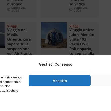
europee
selvatica
Luglio 26,
Luglio 24,
2026
2026
Viaggi
Viaggi
Viaggio nel
Viaggio unico:
Medio
Jaime Alemán
Oriente: cosa
visita 193
sapere sulla
Paesi ONU,
sospensione
Poli e spazio,
voli Air France
con guida alla
per Riyadh,
magica
Dubai e Beirut
Tanzania
Gestisci Consenso
Luglio 22,
Luglio 21,
2026
2026
r memorizzare e/o
Accetta
ci permetterà di
ito. Non
atteristiche e
 Powered by Digiweb
Chi Siamo
Cont