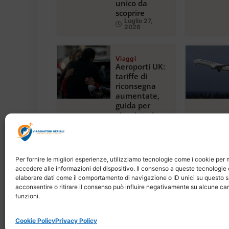
unico da
scoprire
Luglio 27,
2026
Viaggi
Aeroporti UK:
tariffe di
riconsegna
aumentate,
guida per
viaggiatori
2024
Luglio 23,
2026
Per fornire le migliori esperienze, utilizziamo tecnologie come i cookie pe
accedere alle informazioni del dispositivo. Il consenso a queste tecnologie 
elaborare dati come il comportamento di navigazione o ID unici su questo s
acconsentire o ritirare il consenso può influire negativamente su alcune car
funzioni.
Copyright © 2026 Viaggiatori Seriali |
Cookie Policy
Privacy Policy