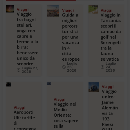
Viaggi
Viaggi
Viaggi
Viaggio
Guida ai
Viaggio in
tra bagni
migliori
Tanzania:
stellari,
percorsi
scopri il
yoga con
turistici
campo da
capre e
per una
golf nel
terme alla
vacanza
Serengeti
birra:
in 4
tra la
benessere
città
fauna
unico da
europee
selvatica
scoprire
Luglio
Luglio
26,
24,
Luglio 27,
2026
2026
2026
Viaggi
Viaggio
unico:
Viaggi
Jaime
Viaggio nel
Alemán
Viaggi
Medio
Aeroporti
visita
Oriente:
UK: tariffe
193
cosa sapere
di
Paesi
sulla
riconsegna
ONU,