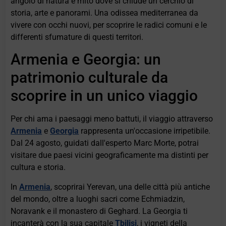
angolo di natura e mito dove si chiude un cerchio di
storia, arte e panorami. Una odissea mediterranea da
vivere con occhi nuovi, per scoprire le radici comuni e le
differenti sfumature di questi territori.
Armenia e Georgia: un
patrimonio culturale da
scoprire in un unico viaggio
Per chi ama i paesaggi meno battuti, il viaggio attraverso
Armenia
e
Georgia
rappresenta un'occasione irripetibile.
Dal 24 agosto, guidati dall'esperto Marc Morte, potrai
visitare due paesi vicini geograficamente ma distinti per
cultura e storia.
In
Armenia
, scoprirai Yerevan, una delle città più antiche
del mondo, oltre a luoghi sacri come Echmiadzin,
Noravank e il monastero di Geghard. La Georgia ti
incanterà con la sua capitale
Tbilisi
, i vigneti della