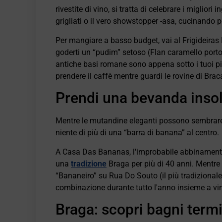
rivestite di vino, si tratta di celebrare i migliori 
grigliati o il vero showstopper -asa, cucinando 
Per mangiare a basso budget, vai al Frigideiras
goderti un “pudim” setoso (Flan caramello port
antiche basi romane sono appena sotto i tuoi pie
prendere il caffè mentre guardi le rovine di Bra
Prendi una bevanda inso
Mentre le mutandine eleganti possono sembrare 
niente di più di una “barra di banana” al centro.
A Casa Das Bananas, l'improbabile abbinamento
una
tradizione
Braga per più di 40 anni. Mentre l
“Bananeiro” su Rua Do Souto (il più tradizional
combinazione durante tutto l'anno insieme a vini 
Braga: scopri bagni termic