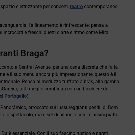
pazio elettrizzante per concerti,
teatro
contemporaneo
'avanguardia, l'allineamento è rinfrescante: pensa a
 incrociati e freschi duetti d'arte e ritmo come Mira
oranti Braga?
ccanto a Central Avenue, per una cena discreta che fa la
ne e il suo menu ancora più impressionante, questo è il
tentrionale. Pensa al merluzzo truffato à brás, alla gamba
laGareiro, tutti meglio combinati con un bicchiere di
del
Portogallo
)
e Panorâmico, arroccato sui lussureggianti pendii di Bom
lo spettacolo, ma il set di bilancio con i classici piatti
 Da è essenziale. Con il suo fascino rustico e pareti