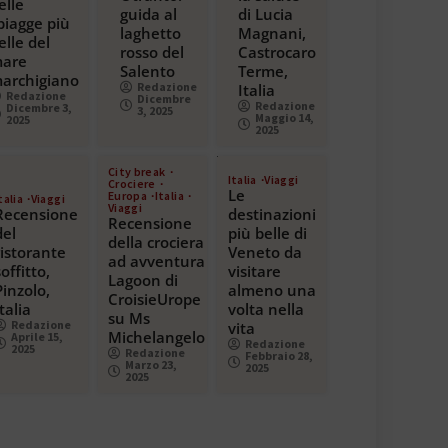
elle
guida al
di Lucia
piagge più
laghetto
Magnani,
elle del
rosso del
Castrocaro
are
Salento
Terme,
archigiano
Redazione
Italia
Redazione
Dicembre
Redazione
Dicembre 3,
3, 2025
Maggio 14,
2025
2025
City break
Italia
Viaggi
Crociere
Le
Europa
Italia
talia
Viaggi
Viaggi
Recensione
destinazioni
Recensione
del
più belle di
della crociera
ristorante
Veneto da
ad avventura
soffitto,
visitare
Lagoon di
Pinzolo,
almeno una
CroisieUrope
Italia
volta nella
su Ms
Redazione
vita
Michelangelo
Aprile 15,
Redazione
2025
Redazione
Febbraio 28,
Marzo 23,
2025
2025