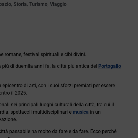
pazio
,
Storia
,
Turismo
,
Viaggio
romane, festival spirituali e cibi divini.
ù di duemila anni fa, la città più antica del
Portogallo
picentro di arti, con i suoi sforzi premiati per essere
ntro il 2025.
ali nei principali luoghi culturali della città, tra cui il
ia, spettacoli multidisciplinari e
musica
in un
vazione.
 città passabile ha molto da fare e da fare. Ecco perché