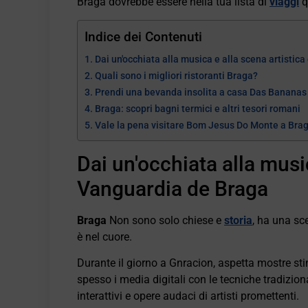
Braga dovrebbe essere nella tua lista di
viaggi
q
Indice dei Contenuti
Dai un'occhiata alla musica e alla scena artistic
Quali sono i migliori ristoranti Braga?
Prendi una bevanda insolita a casa Das Bananas
Braga: scopri bagni termici e altri tesori romani
Vale la pena visitare Bom Jesus Do Monte a Bra
Dai un'occhiata alla music
Vanguardia de Braga
Braga
Non sono solo chiese e
storia
, ha una sc
è nel cuore.
Durante il giorno a Gnracion, aspetta mostre sti
spesso i media digitali con le tecniche tradiziona
interattivi e opere audaci di artisti promettenti.