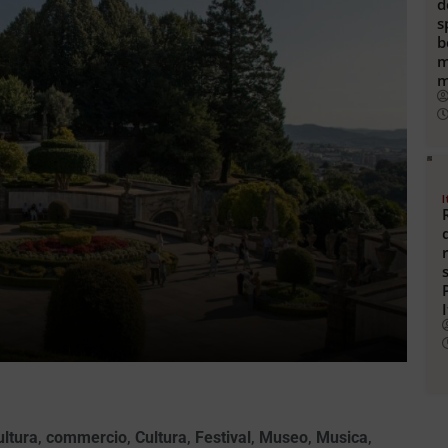
d
s
b
m
m
I
ultura
,
commercio
,
Cultura
,
Festival
,
Museo
,
Musica
,