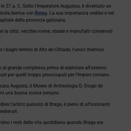
n 27 a. C. Sotto l'imperatore Augustus, è diventato un
nisola iberica con
Roma
. La sua importanza crebbe e nel
apitale della provincia galiziana.
er la città: vecchie rovine, strade e manufatti conservati
i bagni termici di Alto de Cifitade, l'unico thermos
o al grande complesso prima di esplorare all'esterno.
ust per quelli troppo preoccupati per l'Impero romano.
racara Augusta, il Museo di Archeologia D. Diogo de
ami una buona rovina romano.
ire l'antico passato di Braga, è pieno di affascinanti
medievali.
rsino i resti della vita quotidiana quando Braga era