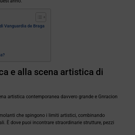
uest'anno.
a di Vanguardia de Braga
ga?
a e alla scena artistica di
ena artistica contemporanea davvero grande e Gnracion
molanti che spingono i limiti artistici, combinando
li. È dove puoi incontrare straordinarie strutture, pezzi