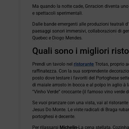
Ma quando la notte cade, Gnracion diventa uno s
e spettacoli sperimentali.
Dalle bande emergenti alle produzioni teatrali d
paesaggi sonori immersivi, collaborazioni di geni
Quebec e Diogo Mendes.
Quali sono i migliori rist
Prendi un tavolo nel
ristorante
Trotas, proprio a
raffinatezza. Con la sua sorprendente decorazio
posto dove testare i favoriti del Portoghese set
di maiale arrosto in bocca e al polpo in aglio à 
“Vinho Verde” croccante (il famoso vino verde 
Se vuoi pranzare con una vista, vai al ristorant
Jesus Do Monte. Le viste radicali di Braga rubano 
portoghesi è decente.
Per rilassarsi
Michelin
-La cena stellata, Cozinha