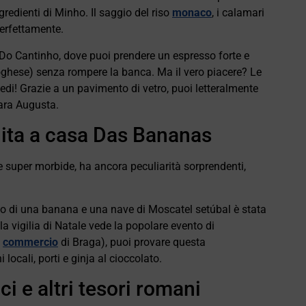
ingredienti di Minho. Il saggio del riso
monaco
, i calamari
perfettamente.
 Do Cantinho, dove puoi prendere un espresso forte e
oghese) senza rompere la banca. Ma il vero piacere? Le
di! Grazie a un pavimento di vetro, puoi letteralmente
cara Augusta.
lita a casa Das Bananas
super morbide, ha ancora peculiarità sorprendenti,
 di una banana e una nave di Moscatel setúbal è stata
a vigilia di Natale vede la popolare evento di
e
commercio
di Braga), puoi provare questa
locali, porti e ginja al cioccolato.
i e altri tesori romani