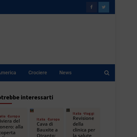
America
Crociere
News
trebbe interessarti
Italia
Viaggi
alia
Europa
Revisione
Italia
Europa
iviera del
Cava di
della
onero: alla
Bauxite a
clinica per
coperta
Otranto:
la salute