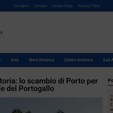
Chi Siamo
Contatti
Cookie Policy
Privacy Policy
a
Asia
Nord America
Centro America
Sud 
toria: lo scambio di Porto per
Po
le del Portogallo
It
R
C
s