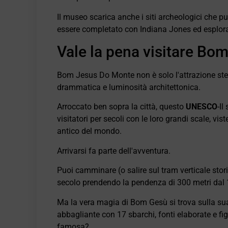
Il museo scarica anche i siti archeologici che p
essere completato con Indiana Jones ed esplorarl
Vale la pena visitare Bo
Bom Jesus Do Monte non è solo l'attrazione stel
drammatica e luminosità architettonica.
Arroccato ben sopra la città, questo
UNESCO
-Il
visitatori per secoli con le loro grandi scale, vis
antico del mondo.
Arrivarsi fa parte dell'avventura.
Puoi camminare (o salire sul tram verticale stor
secolo prendendo la pendenza di 300 metri dal
Ma la vera magia di Bom Gesù si trova sulla sua
abbagliante con 17 sbarchi, fonti elaborate e fi
famosa?