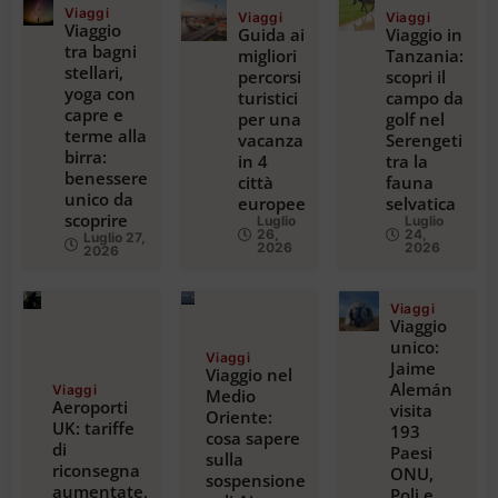
Viaggi
Viaggi
Viaggi
Viaggio
Guida ai
Viaggio in
tra bagni
migliori
Tanzania:
stellari,
percorsi
scopri il
yoga con
turistici
campo da
capre e
per una
golf nel
terme alla
vacanza
Serengeti
birra:
in 4
tra la
benessere
città
fauna
unico da
europee
selvatica
scoprire
Luglio
Luglio
26,
24,
Luglio 27,
2026
2026
2026
Viaggi
Viaggio
unico:
Viaggi
Jaime
Viaggio nel
Alemán
Viaggi
Medio
Aeroporti
visita
Oriente:
UK: tariffe
193
cosa sapere
di
Paesi
sulla
riconsegna
ONU,
sospensione
aumentate,
Poli e