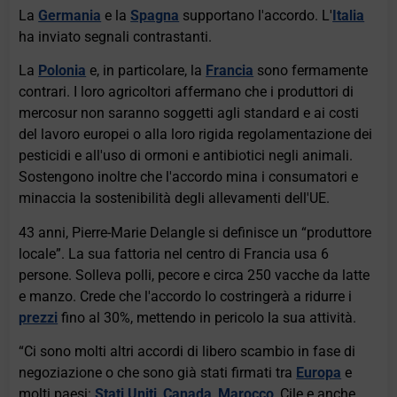
La
Germania
e la
Spagna
supportano l'accordo. L'
Italia
ha inviato segnali contrastanti.
La
Polonia
e, in particolare, la
Francia
sono fermamente
contrari. I loro agricoltori affermano che i produttori di
mercosur non saranno soggetti agli standard e ai costi
del lavoro europei o alla loro rigida regolamentazione dei
pesticidi e all'uso di ormoni e antibiotici negli animali.
Sostengono inoltre che l'accordo mina i consumatori e
minaccia la sostenibilità degli allevamenti dell'UE.
43 anni, Pierre-Marie Delangle si definisce un “produttore
locale”. La sua fattoria nel centro di Francia usa 6
persone. Solleva polli, pecore e circa 250 vacche da latte
e manzo. Crede che l'accordo lo costringerà a ridurre i
prezzi
fino al 30%, mettendo in pericolo la sua attività.
“Ci sono molti altri accordi di libero scambio in fase di
negoziazione o che sono già stati firmati tra
Europa
e
molti paesi:
Stati Uniti
,
Canada
,
Marocco
, Cile e anche