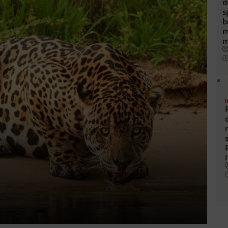
d
s
b
m
m
I