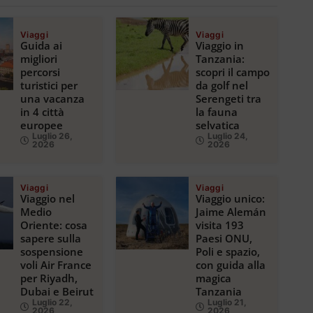
Viaggi
Viaggi
Guida ai
Viaggio in
migliori
Tanzania:
percorsi
scopri il campo
turistici per
da golf nel
una vacanza
Serengeti tra
in 4 città
la fauna
europee
selvatica
Luglio 26,
Luglio 24,
2026
2026
Viaggi
Viaggi
Viaggio nel
Viaggio unico:
Medio
Jaime Alemán
Oriente: cosa
visita 193
sapere sulla
Paesi ONU,
sospensione
Poli e spazio,
voli Air France
con guida alla
per Riyadh,
magica
Dubai e Beirut
Tanzania
Luglio 22,
Luglio 21,
2026
2026