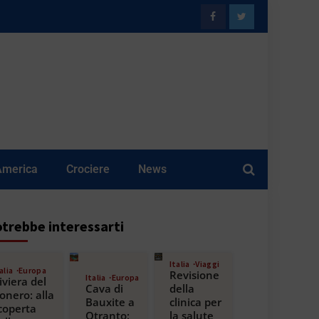
America
Crociere
News
trebbe interessarti
Italia
Viaggi
alia
Europa
Revisione
Italia
Europa
iviera del
Cava di
della
onero: alla
Bauxite a
clinica per
coperta
Otranto:
la salute