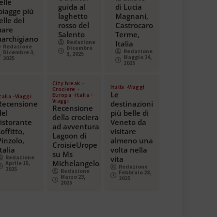
elle
guida al
di Lucia
piagge più
laghetto
Magnani,
elle del
rosso del
Castrocaro
are
Salento
Terme,
archigiano
Redazione
Italia
Redazione
Dicembre
Redazione
Dicembre 3,
3, 2025
Maggio 14,
2025
2025
City break
Italia
Viaggi
Crociere
Le
Europa
Italia
talia
Viaggi
Viaggi
Recensione
destinazioni
Recensione
del
più belle di
della crociera
ristorante
Veneto da
ad avventura
soffitto,
visitare
Lagoon di
Pinzolo,
almeno una
CroisieUrope
Italia
volta nella
su Ms
Redazione
vita
Michelangelo
Aprile 15,
Redazione
2025
Redazione
Febbraio 28,
Marzo 23,
2025
2025