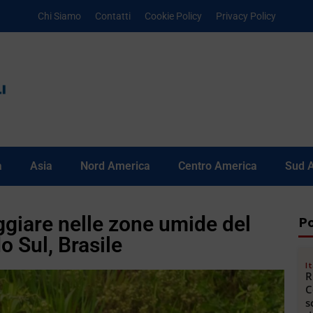
Chi Siamo
Contatti
Cookie Policy
Privacy Policy
a
Asia
Nord America
Centro America
Sud 
ggiare nelle zone umide del
Po
 Sul, Brasile
It
R
C
s