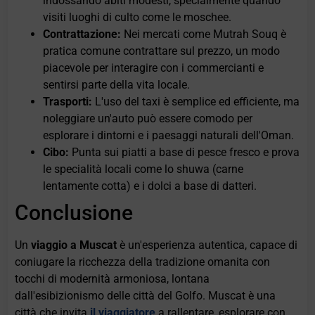
indossando abiti modesti, specialmente quando
visiti luoghi di culto come le moschee.
Contrattazione:
Nei mercati come Mutrah Souq è
pratica comune contrattare sul prezzo, un modo
piacevole per interagire con i commercianti e
sentirsi parte della vita locale.
Trasporti:
L'uso del taxi è semplice ed efficiente, ma
noleggiare un'auto può essere comodo per
esplorare i dintorni e i paesaggi naturali dell'Oman.
Cibo:
Punta sui piatti a base di pesce fresco e prova
le specialità locali come lo shuwa (carne
lentamente cotta) e i dolci a base di datteri.
Conclusione
Un
viaggio a Muscat
è un'esperienza autentica, capace di
coniugare la ricchezza della tradizione omanita con
tocchi di modernità armoniosa, lontana
dall'esibizionismo delle città del Golfo. Muscat è una
città che invita
il viaggiatore
a rallentare, esplorare con