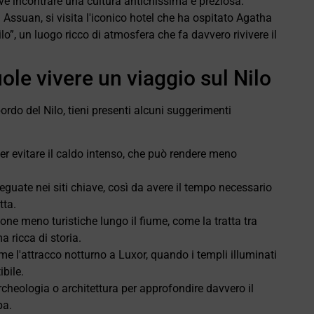
e incontrare una cultura antichissima e preziosa.
 Assuan, si visita l'iconico hotel che ha ospitato Agatha
ilo”, un luogo ricco di atmosfera che fa davvero rivivere il
uole vivere un viaggio sul Nilo
ordo del Nilo, tieni presenti alcuni suggerimenti
per evitare il caldo intenso, che può rendere meno
deguate nei siti chiave, così da avere il tempo necessario
tta.
one meno turistiche lungo il fiume, come la tratta tra
 ricca di storia.
 l'attracco notturno a Luxor, quando i templi illuminati
bile.
archeologia o architettura per approfondire davvero il
pa.