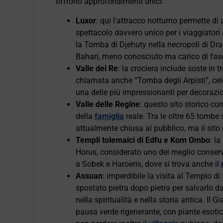
offrono approfondimenti unici:
Luxor
: qui l'attracco notturno permette di
spettacolo davvero unico per i viaggiatori a
la Tomba di Djehuty nella necropoli di Dra 
Bahari, meno conosciuto ma carico di fas
Valle dei Re
: la crociera include soste in t
chiamata anche “Tomba degli Arpisti”, celeb
una delle più impressionanti per decorazi
Valle delle Regine
: questo sito storico co
della
famiglia
reale. Tra le oltre 65 tombe s
attualmente chiusa al pubblico, ma il sito
Templi tolemaici di Edfu e Kom Ombo
: l
Horus, considerato uno dei meglio conserv
a Sobek e Haroeris, dove si trova anche il
Assuan
: imperdibile la visita al Tempio di
spostato pietra dopo pietra per salvarlo d
nella spiritualità e nella storia antica. Il
pausa verde rigenerante, con piante esotic