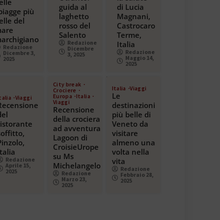
elle
guida al
di Lucia
piagge più
laghetto
Magnani,
elle del
rosso del
Castrocaro
are
Salento
Terme,
archigiano
Redazione
Italia
Redazione
Dicembre
Redazione
Dicembre 3,
3, 2025
Maggio 14,
2025
2025
City break
Italia
Viaggi
Crociere
Le
Europa
Italia
talia
Viaggi
Viaggi
Recensione
destinazioni
Recensione
del
più belle di
della crociera
ristorante
Veneto da
ad avventura
soffitto,
visitare
Lagoon di
Pinzolo,
almeno una
CroisieUrope
Italia
volta nella
su Ms
Redazione
vita
Michelangelo
Aprile 15,
Redazione
2025
Redazione
Febbraio 28,
Marzo 23,
2025
2025