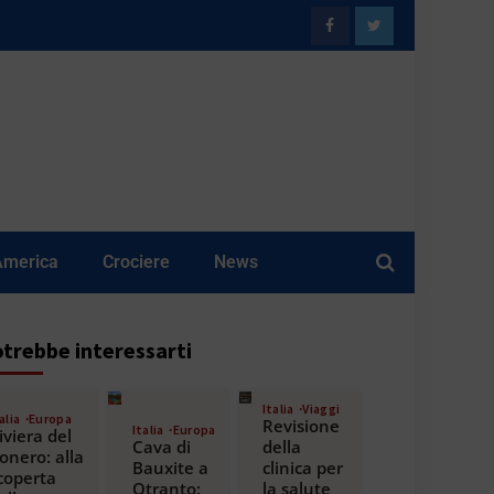
America
Crociere
News
trebbe interessarti
Italia
Viaggi
alia
Europa
Revisione
Italia
Europa
iviera del
Cava di
della
onero: alla
Bauxite a
clinica per
coperta
Otranto:
la salute