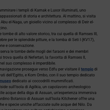
 ammirare i templi di Karnak e Luxor illuminati, uno
ppassionati di storia e architettura. Al mattino, si visita
Abu el-Naga, un gioiello vicino al complesso di Deir el-
cino.
re tombe di alto valore storico, tra cui quella di Ramses III,
re per le splendide pitture, e la tomba di Seti I (KV17),
one e conservazione.
nserva le tombe delle mogli dei faraoni e dei membri
i trova quella di Nefertari, la favorita di Ramses II,
 nel suo complesso è imperdibile.
a navigazione prosegue verso Edfu per visitare il
tempio
di
ati dell'Egitto, e Kom Ombo, con il suo tempio dedicato
museo
dedicato ai coccodrilli mummificati.
 Iside sull'Isola di Agilkia, un capolavoro archeologico
alle acque della diga di Assuan, un'esperienza immersiva
 Giardino Botanico di Assuan sull'Isola Kitchener offre una
he e specie uniche affacciate sulle acque del Nilo. Da