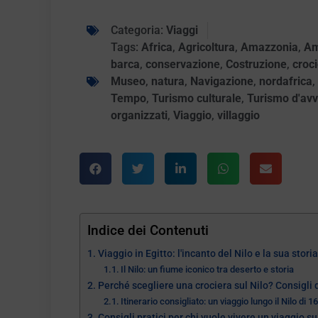
Categoria:
Viaggi
Tags:
Africa
,
Agricoltura
,
Amazzonia
,
Am
barca
,
conservazione
,
Costruzione
,
croc
Museo
,
natura
,
Navigazione
,
nordafrica
,
Tempo
,
Turismo culturale
,
Turismo d'av
organizzati
,
Viaggio
,
villaggio
Indice dei Contenuti
Viaggio in Egitto: l'incanto del Nilo e la sua stori
Il Nilo: un fiume iconico tra deserto e storia
Perché scegliere una crociera sul Nilo? Consigli 
Itinerario consigliato: un viaggio lungo il Nilo di 16
Consigli pratici per chi vuole vivere un viaggio su