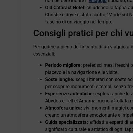
non perdere inoltre il
villaggio
nubiano, dov
Old Cataract Hotel
: chiudendo la tappa ad
Christie e dove è stato scritto “Morte sul N
fascino di un viaggio nel tempo.
Consigli pratici per chi v
Per godere a pieno dell'incanto di un viaggio a b
essenziali:
Periodo migliore:
preferisci mesi freschi 
piacevole la navigazione e le visite.
Soste lunghe:
scegli itinerari con soste a
per scoprire monumenti e templi senza fre
Esperienze autentiche:
esplora anche le z
Abydos e Tell el-Amarna, meno affollata ma
Atmosfera unica:
vivi momenti magici come
creano un'atmosfera emozionante e irripeti
Guida specializzata:
affidati a esperti di 
significato culturale e artistico di ogni tap