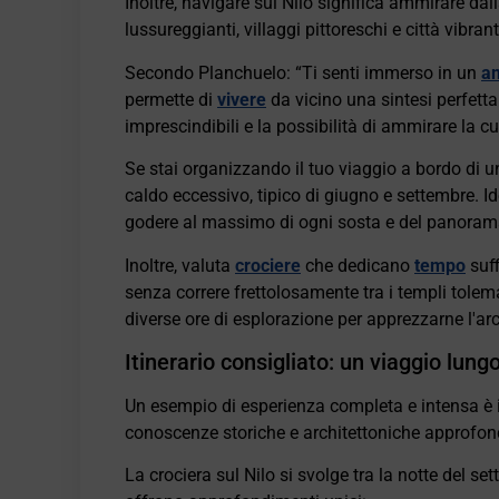
Inoltre, navigare sul Nilo significa ammirare dal
lussureggianti, villaggi pittoreschi e città vibrant
Secondo Planchuelo: “Ti senti immerso in un
a
permette di
vivere
da vicino una sintesi perfetta
imprescindibili e la possibilità di ammirare la c
Se stai organizzando il tuo viaggio a bordo di una
caldo eccessivo, tipico di giugno e settembre. Id
godere al massimo di ogni sosta e del panorama
Inoltre, valuta
crociere
che dedicano
tempo
suff
senza correre frettolosamente tra i templi tol
diverse ore di esplorazione per apprezzarne l'arch
Itinerario consigliato: un viaggio lungo 
Un esempio di esperienza completa e intensa è il 
conoscenze storiche e architettoniche approfondi
La crociera sul Nilo si svolge tra la notte del s