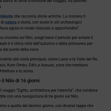
la barca le tante sfumature del viaggio, fra palmeti
i.
mbiente
che racconta storie antiche. La crociera ti
 di
natura
e storia, con soste in siti archeologici
ultura egizia in modo rilassato e approfondito”.
 crociera sul Nilo, scegli bene il periodo per evitare il
eale è il clima mite dell'autunno o della primavera per
 dal ponte della nave.
iciente alle visite principali, come Luxor e la Valle dei Re,
emaici, Kom Ombo, Edfu e Assuan, zone che meritano
itettura e la storia.
il Nilo di 16 giorni
viaggio “Egitto, architettura per l'eternità”, che combina
te con una navigazione di tre giorni sul Nilo.
ettimo e quella del decimo giorno, con diverse tappe che