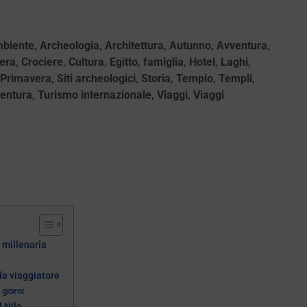
biente
,
Archeologia
,
Architettura
,
Autunno
,
Avventura
,
iera
,
Crociere
,
Cultura
,
Egitto
,
famiglia
,
Hotel
,
Laghi
,
Primavera
,
Siti archeologici
,
Storia
,
Tempio
,
Templi
,
ventura
,
Turismo internazionale
,
Viaggi
,
Viaggi
a millenaria
da viaggiatore
 giorni
l Nilo