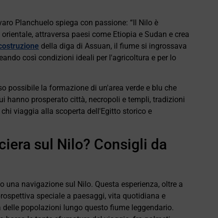
lvaro Planchuelo spiega con passione: “Il Nilo è
orientale, attraversa paesi come Etiopia e Sudan e crea
costruzione
della diga di Assuan, il fiume si ingrossava
ando così condizioni ideali per l'agricoltura e per lo
o possibile la formazione di un'area verde e blu che
cui hanno prosperato città, necropoli e templi, tradizioni
i viaggia alla scoperta dell'Egitto storico e
iera sul Nilo? Consigli da
o una navigazione sul Nilo. Questa esperienza, oltre a
rospettiva speciale a paesaggi, vita quotidiana e
a delle popolazioni lungo questo fiume leggendario.