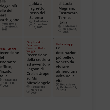
elle
guida al
di Lucia
piagge più
laghetto
Magnani,
elle del
rosso del
Castrocaro
are
Salento
Terme,
archigiano
Redazione
Italia
Redazione
Dicembre
Redazione
Dicembre 3,
3, 2025
Maggio 14,
2025
2025
City break
Italia
Viaggi
Crociere
Le
Europa
Italia
talia
Viaggi
Viaggi
Recensione
destinazioni
Recensione
del
più belle di
della crociera
ristorante
Veneto da
ad avventura
soffitto,
visitare
Lagoon di
Pinzolo,
almeno una
CroisieUrope
Italia
volta nella
su Ms
Redazione
vita
Michelangelo
Aprile 15,
Redazione
2025
Redazione
Febbraio 28,
Marzo 23,
2025
2025