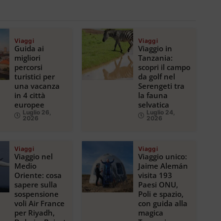
Viaggi
Viaggi
Guida ai
Viaggio in
migliori
Tanzania:
percorsi
scopri il campo
turistici per
da golf nel
una vacanza
Serengeti tra
in 4 città
la fauna
europee
selvatica
Luglio 26,
Luglio 24,
2026
2026
Viaggi
Viaggi
Viaggio nel
Viaggio unico:
Medio
Jaime Alemán
Oriente: cosa
visita 193
sapere sulla
Paesi ONU,
sospensione
Poli e spazio,
voli Air France
con guida alla
per Riyadh,
magica