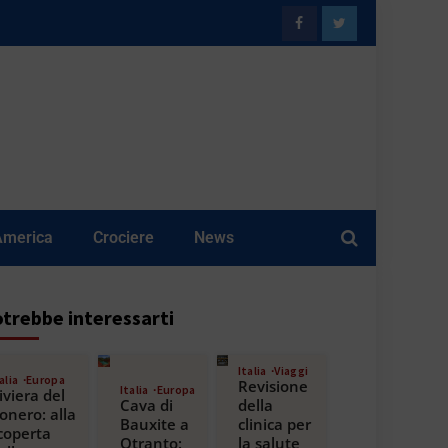
America
Crociere
News
trebbe interessarti
Italia
Viaggi
alia
Europa
Revisione
Italia
Europa
iviera del
Cava di
della
onero: alla
Bauxite a
clinica per
coperta
Otranto:
la salute