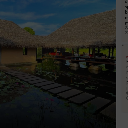
d
s
b
m
m
I