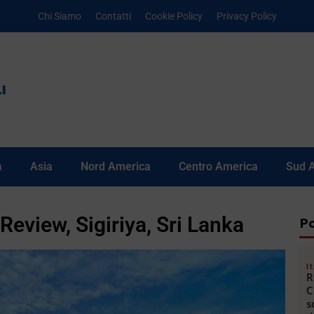
Chi Siamo
Contatti
Cookie Policy
Privacy Policy
a
Asia
Nord America
Centro America
Sud 
Review, Sigiriya, Sri Lanka
Po
It
R
C
s