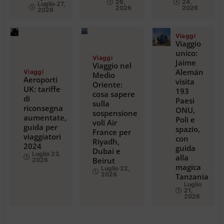
26,
24,
Luglio 27,
2026
2026
2026
Viaggi
Viaggio
unico:
Viaggi
Jaime
Viaggio nel
Alemán
Viaggi
Medio
Aeroporti
visita
Oriente:
UK: tariffe
193
cosa sapere
di
Paesi
sulla
riconsegna
ONU,
sospensione
aumentate,
Poli e
voli Air
guida per
spazio,
France per
viaggiatori
con
Riyadh,
2024
guida
Dubai e
Luglio 23,
alla
Beirut
2026
magica
Luglio 22,
2026
Tanzania
Luglio
21,
2026