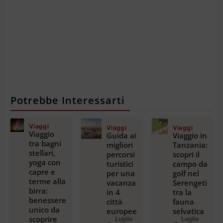
Potrebbe Interessarti
Viaggi
Viaggi
Viaggi
Viaggio
Guida ai
Viaggio in
tra bagni
migliori
Tanzania:
stellari,
percorsi
scopri il
yoga con
turistici
campo da
capre e
per una
golf nel
terme alla
vacanza
Serengeti
birra:
in 4
tra la
benessere
città
fauna
unico da
europee
selvatica
scoprire
Luglio
Luglio