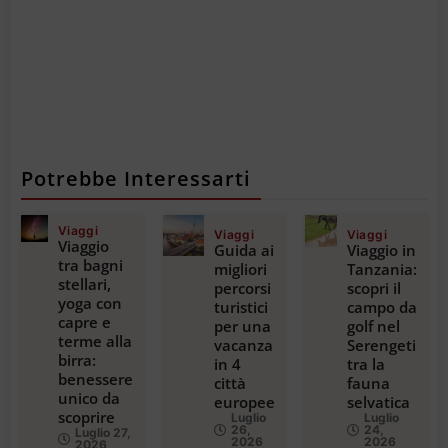
Potrebbe Interessarti
Viaggi
Viaggi
Viaggi
Viaggio
Guida ai
Viaggio in
tra bagni
migliori
Tanzania:
stellari,
percorsi
scopri il
yoga con
turistici
campo da
capre e
per una
golf nel
terme alla
vacanza
Serengeti
birra:
in 4
tra la
benessere
città
fauna
unico da
europee
selvatica
scoprire
Luglio
Luglio
26,
24,
Luglio 27,
2026
2026
2026