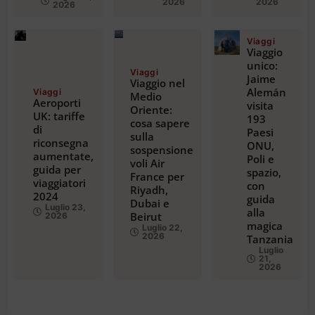
2026
2026
2026
Viaggi
Viaggio
unico:
Viaggi
Jaime
Viaggio nel
Alemán
Viaggi
Medio
Aeroporti
visita
Oriente:
UK: tariffe
193
cosa sapere
di
Paesi
sulla
riconsegna
ONU,
sospensione
aumentate,
Poli e
voli Air
guida per
spazio,
France per
viaggiatori
con
Riyadh,
2024
guida
Dubai e
Luglio 23,
alla
Beirut
2026
magica
Luglio 22,
2026
Tanzania
Luglio
21,
2026