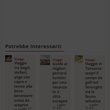
Potrebbe Interessarti
Viaggi
Viaggi
Viaggi
Viaggio
Guida ai
Viaggio in
tra bagni
migliori
Tanzania:
stellari,
percorsi
scopri il
yoga con
turistici
campo da
capre e
per una
golf nel
terme alla
vacanza
Serengeti
birra:
in 4
tra la
benessere
città
fauna
unico da
europee
selvatica
scoprire
Luglio
Luglio
26,
24,
Luglio 27,