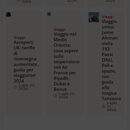
2026
2026
2026
Viaggi
Viaggio
unico:
Viaggi
Jaime
Viaggio nel
Alemán
Viaggi
Medio
Aeroporti
visita
Oriente:
UK: tariffe
193
cosa sapere
di
Paesi
sulla
riconsegna
ONU,
sospensione
aumentate,
Poli e
voli Air
guida per
spazio,
France per
viaggiatori
con
Riyadh,
2024
guida
Dubai e
Luglio 23,
alla
Beirut
2026
magica
Luglio 22,
2026
Tanzania
Luglio
21,
2026