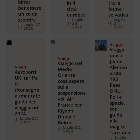
birra:
in 4
tra la
benessere
città
fauna
unico da
europee
selvatica
scoprire
Luglio
Luglio
26,
24,
Luglio 27,
2026
2026
2026
Viaggi
Viaggio
unico:
Viaggi
Jaime
Viaggio nel
Alemán
Viaggi
Medio
Aeroporti
visita
Oriente:
UK: tariffe
193
cosa sapere
di
Paesi
sulla
riconsegna
ONU,
sospensione
aumentate,
Poli e
voli Air
guida per
spazio,
France per
viaggiatori
con
Riyadh,
2024
guida
Dubai e
Luglio 23,
alla
Beirut
2026
magica
Luglio 22,
2026
Tanzania
Luglio