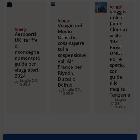
Viaggi
Viaggio
unico:
Viaggi
Jaime
Viaggio nel
Alemán
Viaggi
Medio
Aeroporti
visita
Oriente:
UK: tariffe
193
cosa sapere
di
Paesi
sulla
riconsegna
ONU,
sospensione
aumentate,
Poli e
voli Air
guida per
spazio,
France per
viaggiatori
con
Riyadh,
2024
guida
Dubai e
Luglio 23,
alla
Beirut
2026
magica
Luglio 22,
2026
Tanzania
Luglio
21,
2026