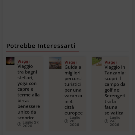
Potrebbe Interessarti
Viaggi
Viaggi
Viaggi
Viaggio
Guida ai
Viaggio in
tra bagni
migliori
Tanzania:
stellari,
percorsi
scopri il
yoga con
turistici
campo da
capre e
per una
golf nel
terme alla
vacanza
Serengeti
birra:
in 4
tra la
benessere
città
fauna
unico da
europee
selvatica
scoprire
Luglio
Luglio
26,
24,
Luglio 27,
2026
2026
2026