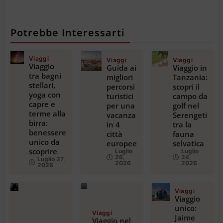
Potrebbe Interessarti
Viaggi
Viaggi
Viaggi
Viaggio
Guida ai
Viaggio in
tra bagni
migliori
Tanzania:
stellari,
percorsi
scopri il
yoga con
turistici
campo da
capre e
per una
golf nel
terme alla
vacanza
Serengeti
birra:
in 4
tra la
benessere
città
fauna
unico da
europee
selvatica
scoprire
Luglio
Luglio
26,
24,
Luglio 27,
2026
2026
2026
Viaggi
Viaggio
unico:
Viaggi
Jaime
Viaggio nel