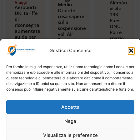
Alemán
Viaggi
Medio
Aeroporti
visita
Oriente:
UK: tariffe
193
cosa sapere
di
Paesi
sulla
riconsegna
ONU,
sospensione
aumentate,
Poli e
voli Air
guida per
spazio,
France per
viaggiatori
con
Riyadh,
2024
guida
Gestisci Consenso
Dubai e
Luglio 23,
alla
Beirut
2026
magica
Luglio 22,
2026
Per fornire le migliori esperienze, utilizziamo tecnologie come i cookie per
Tanzania
memorizzare e/o accedere alle informazioni del dispositivo. Il consenso a
Luglio
21,
queste tecnologie ci permetterà di elaborare dati come il comportamento
2026
di navigazione o ID unici su questo sito. Non acconsentire o ritirare il
consenso può influire negativamente su alcune caratteristiche e funzioni.
Accetta
Copyright © 2026 Viaggiatori Seriali | Powered by
Nega
Digiweb
Visualizza le preferenze