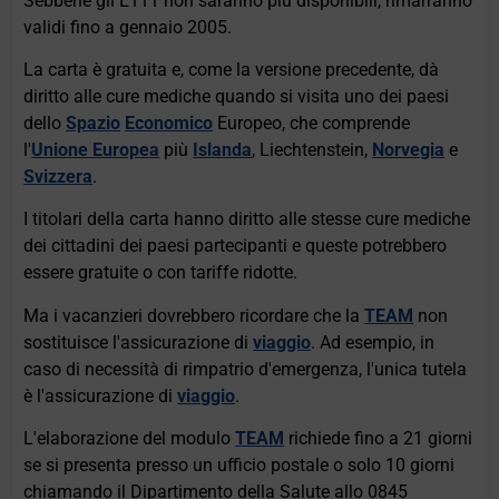
Sebbene gli E111 non saranno più disponibili, rimarranno
validi fino a gennaio 2005.
La carta è gratuita e, come la versione precedente, dà
diritto alle cure mediche quando si visita uno dei paesi
dello
Spazio
Economico
Europeo, che comprende
l'
Unione Europea
più
Islanda
, Liechtenstein,
Norvegia
e
Svizzera
.
I titolari della carta hanno diritto alle stesse cure mediche
dei cittadini dei paesi partecipanti e queste potrebbero
essere gratuite o con tariffe ridotte.
Ma i vacanzieri dovrebbero ricordare che la
TEAM
non
sostituisce l'assicurazione di
viaggio
. Ad esempio, in
caso di necessità di rimpatrio d'emergenza, l'unica tutela
è l'assicurazione di
viaggio
.
L'elaborazione del modulo
TEAM
richiede fino a 21 giorni
se si presenta presso un ufficio postale o solo 10 giorni
chiamando il Dipartimento della Salute allo 0845