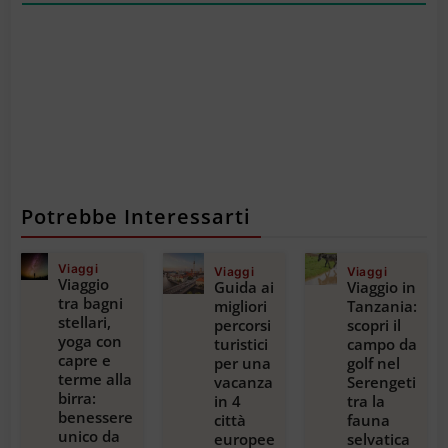
Potrebbe Interessarti
Viaggi
Viaggi
Viaggi
Viaggio
Guida ai
Viaggio in
tra bagni
migliori
Tanzania:
stellari,
percorsi
scopri il
yoga con
turistici
campo da
capre e
per una
golf nel
terme alla
vacanza
Serengeti
birra:
in 4
tra la
benessere
città
fauna
unico da
europee
selvatica