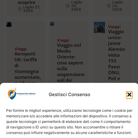
scoprire
Luglio
Luglio
26,
24,
Luglio 27,
2026
2026
2026
Viaggi
Viaggio
unico:
Viaggi
Jaime
Viaggio nel
Alemán
Viaggi
Medio
Aeroporti
visita
Oriente:
UK: tariffe
193
cosa sapere
di
Paesi
sulla
riconsegna
ONU,
sospensione
aumentate,
Poli e
voli Air
guida per
spazio,
France per
viaggiatori
con
Riyadh,
Gestisci Consenso
2024
guida
Dubai e
Luglio 23,
alla
Beirut
2026
magica
Luglio 22,
Per fornire le migliori esperienze, utilizziamo tecnologie come i cookie per
2026
Tanzania
memorizzare e/o accedere alle informazioni del dispositivo. Il consenso a
Luglio
queste tecnologie ci permetterà di elaborare dati come il comportamento
21,
2026
di navigazione o ID unici su questo sito. Non acconsentire o ritirare il
consenso può influire negativamente su alcune caratteristiche e funzioni.