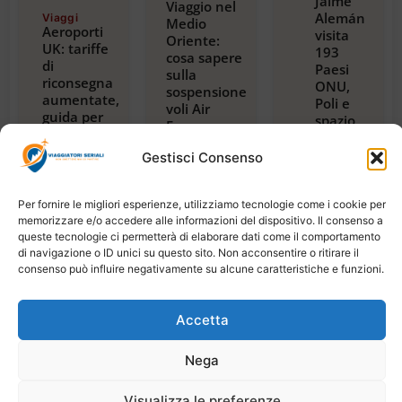
Jaime
Viaggio nel
Alemán
Viaggi
Medio
Aeroporti
visita
Oriente:
UK: tariffe
193
cosa sapere
di
Paesi
sulla
riconsegna
ONU,
sospensione
aumentate,
Poli e
voli Air
guida per
spazio,
France per
viaggiatori
con
Riyadh,
2024
guida
Gestisci Consenso
Dubai e
Luglio 23,
alla
Beirut
2026
magica
Luglio 22,
2026
Tanzania
Per fornire le migliori esperienze, utilizziamo tecnologie come i cookie per
Luglio
memorizzare e/o accedere alle informazioni del dispositivo. Il consenso a
21,
queste tecnologie ci permetterà di elaborare dati come il comportamento
2026
di navigazione o ID unici su questo sito. Non acconsentire o ritirare il
consenso può influire negativamente su alcune caratteristiche e funzioni.
Accetta
Copyright © 2026 Viaggiatori Seriali | Powered by
Nega
Digiweb
Visualizza le preferenze