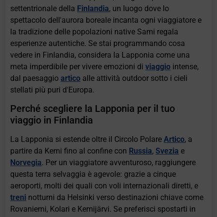
settentrionale della
Finlandia
, un luogo dove lo
spettacolo dell'aurora boreale incanta ogni viaggiatore e
la tradizione delle popolazioni native Sami regala
esperienze autentiche. Se stai programmando cosa
vedere in Finlandia, considera la Lapponia come una
meta imperdibile per vivere emozioni di
viaggio
intense,
dal paesaggio
artico
alle attività outdoor sotto i cieli
stellati più puri d'Europa.
Perché scegliere la Lapponia per il tuo
viaggio in Finlandia
La Lapponia si estende oltre il Circolo Polare
Artico
, a
partire da Kemi fino al confine con
Russia
,
Svezia
e
Norvegia
. Per un viaggiatore avventuroso, raggiungere
questa terra selvaggia è agevole: grazie a cinque
aeroporti, molti dei quali con voli internazionali diretti, e
treni
notturni da Helsinki verso destinazioni chiave come
Rovaniemi, Kolari e Kemijärvi. Se preferisci spostarti in