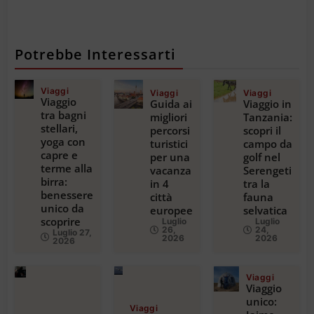
Potrebbe Interessarti
Viaggi
Viaggi
Viaggi
Viaggio
Guida ai
Viaggio in
tra bagni
migliori
Tanzania:
stellari,
percorsi
scopri il
yoga con
turistici
campo da
capre e
per una
golf nel
terme alla
vacanza
Serengeti
birra:
in 4
tra la
benessere
città
fauna
unico da
europee
selvatica
scoprire
Luglio
Luglio
26,
24,
Luglio 27,
2026
2026
2026
Viaggi
Viaggio
unico:
Viaggi