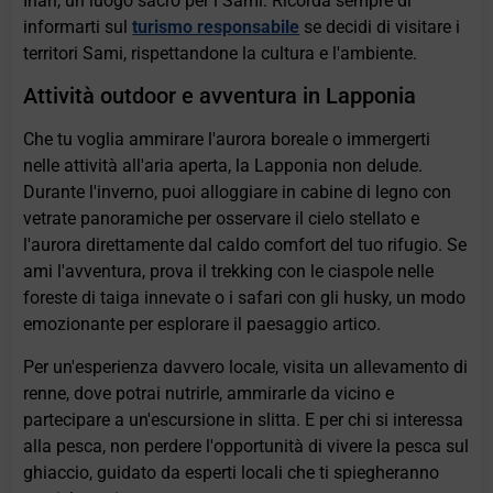
Inari, un luogo sacro per i Sami. Ricorda sempre di
informarti sul
turismo responsabile
se decidi di visitare i
territori Sami, rispettandone la cultura e l'ambiente.
Attività outdoor e avventura in Lapponia
Che tu voglia ammirare l'aurora boreale o immergerti
nelle attività all'aria aperta, la Lapponia non delude.
Durante l'inverno, puoi alloggiare in cabine di legno con
vetrate panoramiche per osservare il cielo stellato e
l'aurora direttamente dal caldo comfort del tuo rifugio. Se
ami l'avventura, prova il trekking con le ciaspole nelle
foreste di taiga innevate o i safari con gli husky, un modo
emozionante per esplorare il paesaggio artico.
Per un'esperienza davvero locale, visita un allevamento di
renne, dove potrai nutrirle, ammirarle da vicino e
partecipare a un'escursione in slitta. E per chi si interessa
alla pesca, non perdere l'opportunità di vivere la pesca sul
ghiaccio, guidato da esperti locali che ti spiegheranno