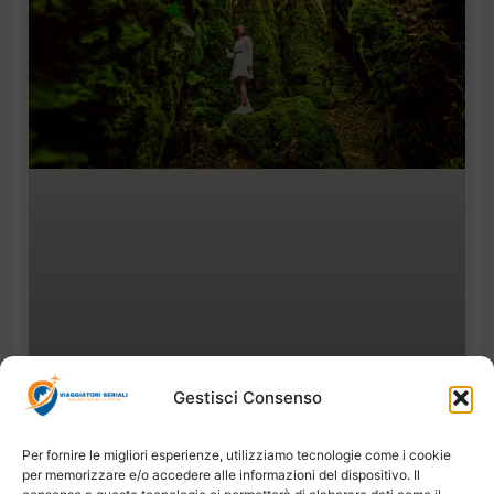
Gestisci Consenso
Viaggio di qualità: guida alle destinazioni
perfette per turisti esigenti
Per fornire le migliori esperienze, utilizziamo tecnologie come i cookie
per memorizzare e/o accedere alle informazioni del dispositivo. Il
Dicembre 23, 2025