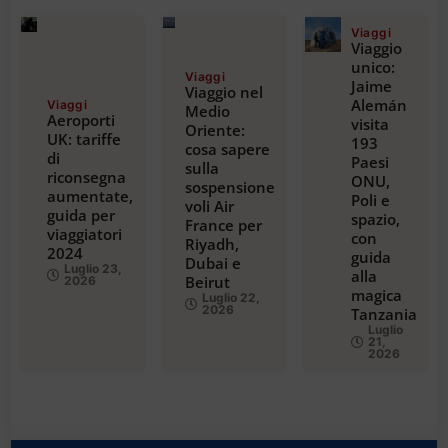
Viaggi
Viaggio
unico:
Viaggi
Jaime
Viaggio nel
Alemán
Viaggi
Medio
Aeroporti
visita
Oriente:
UK: tariffe
193
cosa sapere
di
Paesi
sulla
riconsegna
ONU,
sospensione
aumentate,
Poli e
voli Air
guida per
spazio,
France per
viaggiatori
con
Riyadh,
2024
guida
Dubai e
Luglio 23,
alla
Beirut
2026
magica
Luglio 22,
2026
Tanzania
Luglio
21,
2026