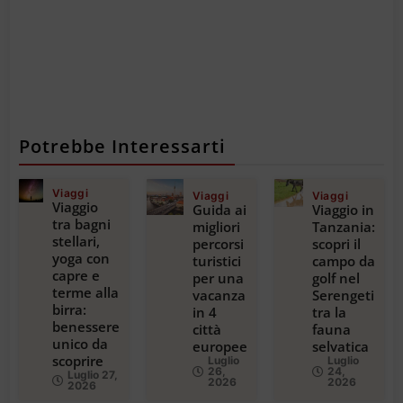
Potrebbe Interessarti
Viaggi
Viaggi
Viaggi
Viaggio
Guida ai
Viaggio in
tra bagni
migliori
Tanzania:
stellari,
percorsi
scopri il
yoga con
turistici
campo da
capre e
per una
golf nel
terme alla
vacanza
Serengeti
birra:
in 4
tra la
benessere
città
fauna
unico da
europee
selvatica
scoprire
Luglio
Luglio
26,
24,
Luglio 27,
2026
2026
2026