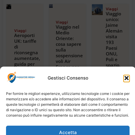
Viaggi
Viaggio
unico:
Viaggi
Jaime
Viaggio nel
Alemán
Viaggi
Medio
Aeroporti
visita
Oriente:
UK: tariffe
193
cosa sapere
di
Paesi
sulla
riconsegna
ONU,
sospensione
aumentate,
Poli e
voli Air
guida per
spazio,
France per
viaggiatori
con
Riyadh,
2024
guida
Gestisci Consenso
Dubai e
Luglio 23,
alla
Beirut
2026
magica
Luglio 22,
2026
Tanzania
Per fornire le migliori esperienze, utilizziamo tecnologie come i cookie per
Luglio
memorizzare e/o accedere alle informazioni del dispositivo. Il consenso a
21,
queste tecnologie ci permetterà di elaborare dati come il comportamento
2026
di navigazione o ID unici su questo sito. Non acconsentire o ritirare il
consenso può influire negativamente su alcune caratteristiche e funzioni.
Accetta