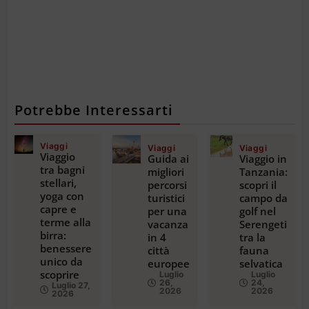
Potrebbe Interessarti
Viaggi
Viaggi
Viaggi
Viaggio
Guida ai
Viaggio in
tra bagni
migliori
Tanzania:
stellari,
percorsi
scopri il
yoga con
turistici
campo da
capre e
per una
golf nel
terme alla
vacanza
Serengeti
birra:
in 4
tra la
benessere
città
fauna
unico da
europee
selvatica
scoprire
Luglio
Luglio
26,
24,
Luglio 27,
2026
2026
2026