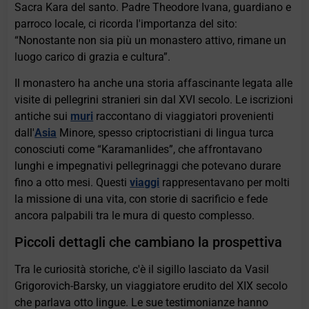
Sacra Kara del santo. Padre Theodore Ivana, guardiano e
parroco locale, ci ricorda l'importanza del sito:
“Nonostante non sia più un monastero attivo, rimane un
luogo carico di grazia e cultura”.
Il monastero ha anche una storia affascinante legata alle
visite di pellegrini stranieri sin dal XVI secolo. Le iscrizioni
antiche sui
muri
raccontano di viaggiatori provenienti
dall'
Asia
Minore, spesso criptocristiani di lingua turca
conosciuti come “Karamanlides”, che affrontavano
lunghi e impegnativi pellegrinaggi che potevano durare
fino a otto mesi. Questi
viaggi
rappresentavano per molti
la missione di una vita, con storie di sacrificio e fede
ancora palpabili tra le mura di questo complesso.
Piccoli dettagli che cambiano la prospettiva
Tra le curiosità storiche, c'è il sigillo lasciato da Vasil
Grigorovich-Barsky, un viaggiatore erudito del XIX secolo
che parlava otto lingue. Le sue testimonianze hanno