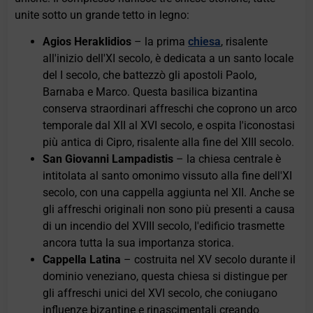
unite sotto un grande tetto in legno:
Agios Heraklidios
– la prima
chiesa
, risalente
all'inizio dell'XI secolo, è dedicata a un santo locale
del I secolo, che battezzò gli apostoli Paolo,
Barnaba e Marco. Questa basilica bizantina
conserva straordinari affreschi che coprono un arco
temporale dal XII al XVI secolo, e ospita l'iconostasi
più antica di Cipro, risalente alla fine del XIII secolo.
San Giovanni Lampadistis
– la chiesa centrale è
intitolata al santo omonimo vissuto alla fine dell'XI
secolo, con una cappella aggiunta nel XII. Anche se
gli affreschi originali non sono più presenti a causa
di un incendio del XVIII secolo, l'edificio trasmette
ancora tutta la sua importanza storica.
Cappella Latina
– costruita nel XV secolo durante il
dominio veneziano, questa chiesa si distingue per
gli affreschi unici del XVI secolo, che coniugano
influenze bizantine e rinascimentali creando