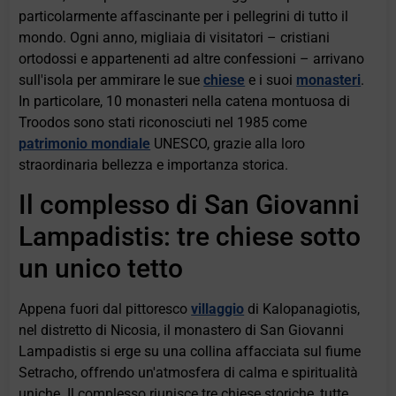
particolarmente affascinante per i pellegrini di tutto il
mondo. Ogni anno, migliaia di visitatori – cristiani
ortodossi e appartenenti ad altre confessioni – arrivano
sull'isola per ammirare le sue
chiese
e i suoi
monasteri
.
In particolare, 10 monasteri nella catena montuosa di
Troodos sono stati riconosciuti nel 1985 come
patrimonio mondiale
UNESCO, grazie alla loro
straordinaria bellezza e importanza storica.
Il complesso di San Giovanni
Lampadistis: tre chiese sotto
un unico tetto
Appena fuori dal pittoresco
villaggio
di Kalopanagiotis,
nel distretto di Nicosia, il monastero di San Giovanni
Lampadistis si erge su una collina affacciata sul fiume
Setracho, offrendo un'atmosfera di calma e spiritualità
uniche. Il complesso riunisce tre chiese storiche, tutte