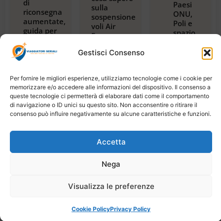
di
Paesi
sulla
riconsegna
ONU,
sospensione
aumentate,
Poli e
voli Air
guida per
spazio,
France per
viaggiatori
con
Riyadh,
2024
guida
Gestisci Consenso
Dubai e
Luglio 23,
alla
Beirut
2026
magica
Luglio 22,
2026
Tanzania
Per fornire le migliori esperienze, utilizziamo tecnologie come i cookie per
Luglio
memorizzare e/o accedere alle informazioni del dispositivo. Il consenso a
21,
queste tecnologie ci permetterà di elaborare dati come il comportamento
2026
di navigazione o ID unici su questo sito. Non acconsentire o ritirare il
consenso può influire negativamente su alcune caratteristiche e funzioni.
Accetta
Copyright © 2026 Viaggiatori Seriali | Powered by
Nega
Digiweb
Visualizza le preferenze
Cookie Policy
Privacy Policy