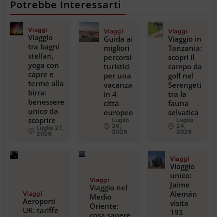
Potrebbe Interessarti
Viaggi
Viaggi
Viaggi
Viaggio
Guida ai
Viaggio in
tra bagni
migliori
Tanzania:
stellari,
percorsi
scopri il
yoga con
turistici
campo da
capre e
per una
golf nel
terme alla
vacanza
Serengeti
birra:
in 4
tra la
benessere
città
fauna
unico da
europee
selvatica
scoprire
Luglio
Luglio
26,
24,
Luglio 27,
2026
2026
2026
Viaggi
Viaggio
unico:
Viaggi
Jaime
Viaggio nel
Alemán
Viaggi
Medio
Aeroporti
visita
Oriente:
UK: tariffe
193
cosa sapere