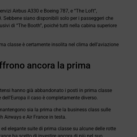
servizi Airbus A330 e Boeing 787, e “The Loft”,
. Sebbene siano disponibili solo per i passeggeri che
sivi di “The Booth”, poiché tutti nella cabina superiore
ima classe è certamente insolita nel clima dell'aviazione
ffrono ancora la prima
tensi hanno già abbandonato i posti in prima classe
te dell'Europa il caso è completamente diverso.
antengono sia la prima che la business class sulle
ish Airways e Air France in testa.
ed elegante suite di prima classe su alcune delle rotte
rance ha scelto di investire ancora di più nel suo