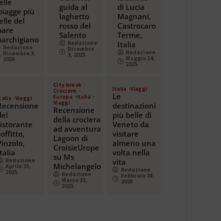
elle
guida al
di Lucia
piagge più
laghetto
Magnani,
elle del
rosso del
Castrocaro
are
Salento
Terme,
archigiano
Redazione
Italia
Redazione
Dicembre
Redazione
Dicembre 3,
3, 2025
Maggio 14,
2025
2025
City break
Italia
Viaggi
Crociere
Le
Europa
Italia
talia
Viaggi
Viaggi
Recensione
destinazioni
Recensione
del
più belle di
della crociera
ristorante
Veneto da
ad avventura
soffitto,
visitare
Lagoon di
Pinzolo,
almeno una
CroisieUrope
Italia
volta nella
su Ms
Redazione
vita
Michelangelo
Aprile 15,
Redazione
2025
Redazione
Febbraio 28,
Marzo 23,
2025
2025