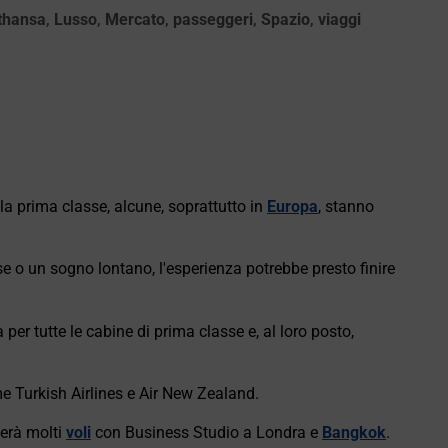
thansa
,
Lusso
,
Mercato
,
passeggeri
,
Spazio
,
viaggi
a prima classe, alcune, soprattutto in
Europa
, stanno
se o un sogno lontano, l'esperienza potrebbe presto finire
er tutte le cabine di prima classe e, al loro posto,
 Turkish Airlines e Air New Zealand.
erà molti
voli
con Business Studio a Londra e
Bangkok
.