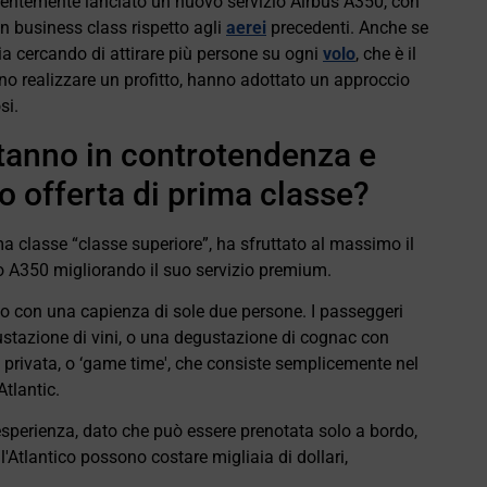
ecentemente lanciato un nuovo servizio Airbus A350, con
in business class rispetto agli
aerei
precedenti. Anche se
a cercando di attirare più persone su ogni
volo
, che è il
o realizzare un profitto, hanno adottato un approccio
si.
tanno in controtendenza e
o offerta di prima classe?
ma classe “classe superiore”, ha sfruttato al massimo il
uo A350 migliorando il suo servizio premium.
o con una capienza di sole due persone. I passeggeri
ustazione di vini, o una degustazione di cognac con
privata, o ‘game time', che consiste semplicemente nel
Atlantic.
sperienza, dato che può essere prenotata solo a bordo,
l'Atlantico possono costare migliaia di dollari,