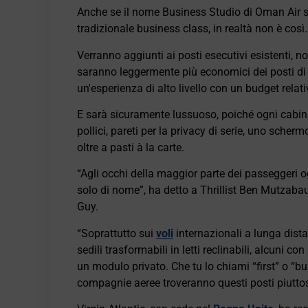
Anche se il nome Business Studio di Oman Air su
tradizionale business class, in realtà non è così.
Verranno aggiunti ai posti esecutivi esistenti, 
saranno leggermente più economici dei posti di p
un'esperienza di alto livello con un budget relati
E sarà sicuramente lussuoso, poiché ogni cabina 
pollici, pareti per la privacy di serie, uno scherm
oltre a pasti à la carte.
“Agli occhi della maggior parte dei passeggeri o
solo di nome”, ha detto a Thrillist Ben Mutzabau
Guy.
“Soprattutto sui
voli
internazionali a lunga dist
sedili trasformabili in letti reclinabili, alcuni 
un modulo privato. Che tu lo chiami “first” o “bu
compagnie aeree troveranno questi posti piuttos