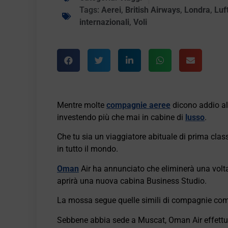
Tags:
Aerei
,
British Airways
,
Londra
,
Luf
internazionali
,
Voli
Mentre molte
compagnie aeree
dicono addio all
investendo più che mai in cabine di
lusso
.
Che tu sia un viaggiatore abituale di prima clas
in tutto il mondo.
Oman
Air ha annunciato che eliminerà una volta p
aprirà una nuova cabina Business Studio.
La mossa segue quelle simili di compagnie come
Sebbene abbia sede a Muscat, Oman Air effettu