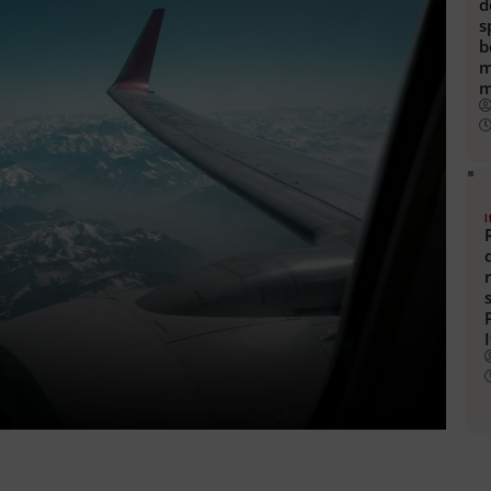
d
s
b
m
m
I