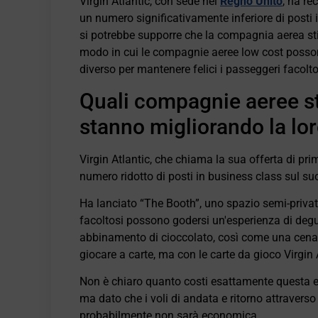
Virgin Atlantic, con sede nel
Regno Unito
, ha r
un numero significativamente inferiore di posti 
si potrebbe supporre che la compagnia aerea sti
modo in cui le compagnie aeree low cost posson
diverso per mantenere felici i passeggeri facolto
Quali compagnie aeree s
stanno migliorando la lor
Virgin Atlantic, che chiama la sua offerta di pri
numero ridotto di posti in business class sul s
Ha lanciato “The Booth”, uno spazio semi-privat
facoltosi possono godersi un'esperienza di deg
abbinamento di cioccolato, così come una cena 
giocare a carte, ma con le carte da gioco Virgin 
Non è chiaro quanto costi esattamente questa e
ma dato che i voli di andata e ritorno attraverso 
probabilmente non sarà economica.