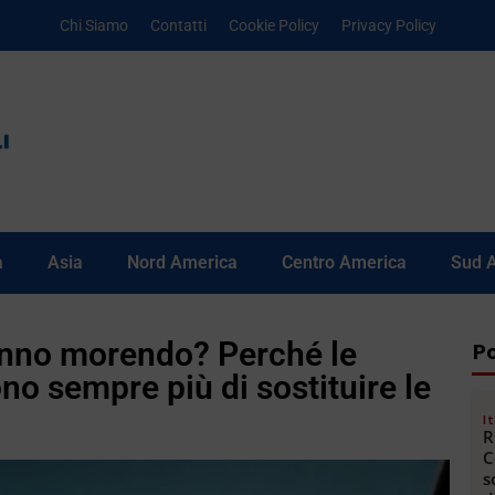
Chi Siamo
Contatti
Cookie Policy
Privacy Policy
a
Asia
Nord America
Centro America
Sud 
tanno morendo? Perché le
Po
o sempre più di sostituire le
It
R
C
s