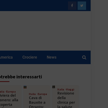
America
Crociere
News
trebbe interessarti
Italia
Viaggi
alia
Europa
Revisione
Italia
Europa
iviera del
Cava di
della
onero: alla
Bauxite a
clinica per
coperta
Otranto:
la salute