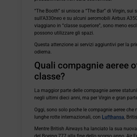
“The Booth” si unisce a “The Bar” di Virgin, sui 
sull'A330neo e su alcuni aeromobili Airbus A350
viaggiano in “classe superiore”, sono meno esclu
possono utilizzare gli spazi.
Questa attenzione ai servizi aggiuntivi per la pr
odierna.
Quali compagnie aeree o
classe?
La maggior parte delle compagnie aeree statuni
negli ultimi dieci anni, ma per Virgin e gran par
Oggi, sono solo poche le compagnie aeree che m
lunghe rotte internazionali, con
Lufthansa
, Brit
Mentre British Airways ha lanciato la sua nuova 
del Boeing 777 alla fine dello scorso anno, Air F