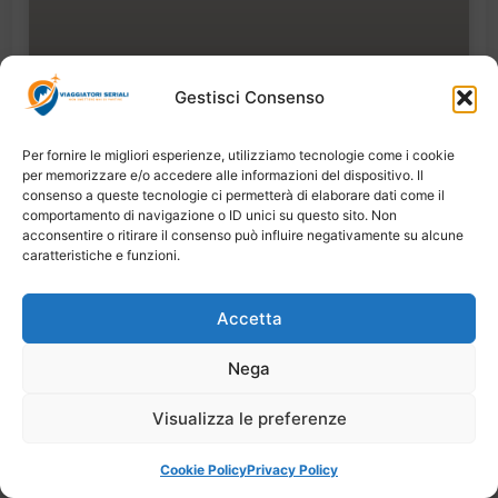
Gestisci Consenso
Per fornire le migliori esperienze, utilizziamo tecnologie come i cookie
Guida 2026: le migliori destinazioni di
per memorizzare e/o accedere alle informazioni del dispositivo. Il
turismo floreale da visitare
consenso a queste tecnologie ci permetterà di elaborare dati come il
comportamento di navigazione o ID unici su questo sito. Non
Aprile 24, 2026
acconsentire o ritirare il consenso può influire negativamente su alcune
caratteristiche e funzioni.
1
2
3
Accetta
Nega
Copyright © 2026 Viaggiatori Seriali | Powered by
Visualizza le preferenze
Digiweb
Cookie Policy
Privacy Policy