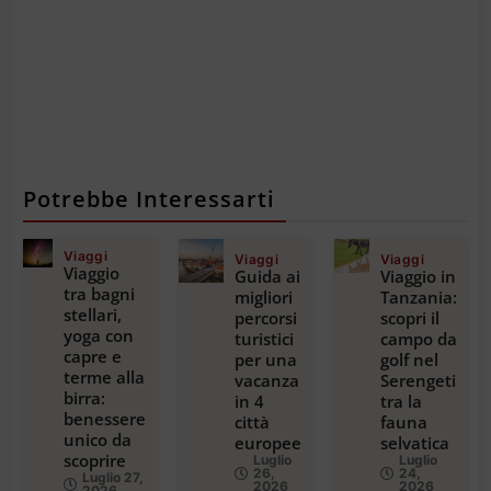
Potrebbe Interessarti
Viaggi
Viaggi
Viaggi
Viaggio
Guida ai
Viaggio in
tra bagni
migliori
Tanzania:
stellari,
percorsi
scopri il
yoga con
turistici
campo da
capre e
per una
golf nel
terme alla
vacanza
Serengeti
birra:
in 4
tra la
benessere
città
fauna
unico da
europee
selvatica
scoprire
Luglio
Luglio
26,
24,
Luglio 27,
2026
2026
2026