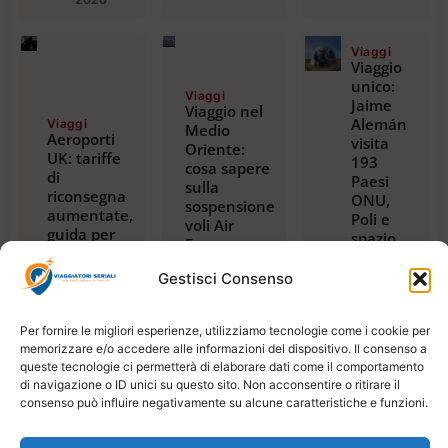
Viaggi
Viaggio
unico:
Viaggi
Jaime
Viaggio nel
Alemán
Viaggi
Medio
Aeroporti
visita
Oriente:
UK: tariffe
193
cosa sapere
di
Paesi
sulla
riconsegna
ONU,
sospensione
aumentate,
Poli e
voli Air
guida per
spazio,
France per
viaggiatori
con
Riyadh,
2024
guida
Gestisci Consenso
Dubai e
Luglio 23,
alla
Beirut
2026
magica
Luglio 22,
2026
Tanzania
Per fornire le migliori esperienze, utilizziamo tecnologie come i cookie per
Luglio
memorizzare e/o accedere alle informazioni del dispositivo. Il consenso a
21,
queste tecnologie ci permetterà di elaborare dati come il comportamento
2026
di navigazione o ID unici su questo sito. Non acconsentire o ritirare il
consenso può influire negativamente su alcune caratteristiche e funzioni.